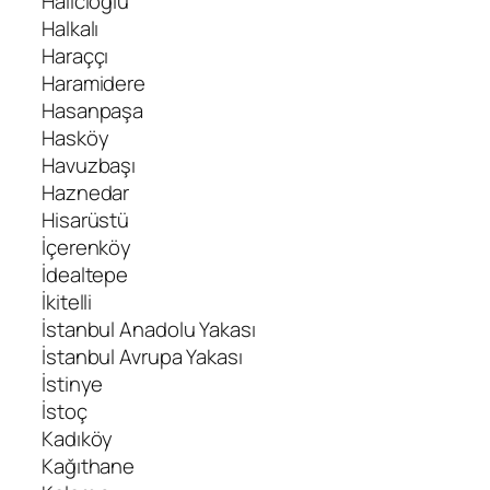
Halıcıoğlu
Halkalı
Haraççı
Haramidere
Hasanpaşa
Hasköy
Havuzbaşı
Haznedar
Hisarüstü
İçerenköy
İdealtepe
İkitelli
İstanbul Anadolu Yakası
İstanbul Avrupa Yakası
İstinye
İstoç
Kadıköy
Kağıthane