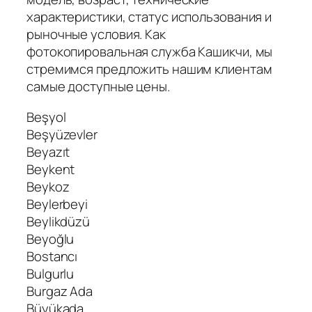
характеристики, статус использования и
рыночные условия. Как
фотокопировальная служба Кашикчи, мы
стремимся предложить нашим клиентам
самые доступные цены.
Beşyol
Beşyüzevler
Beyazıt
Beykent
Beykoz
Beylerbeyi
Beylikdüzü
Beyoğlu
Bostancı
Bulgurlu
Burgaz Ada
Büyükada