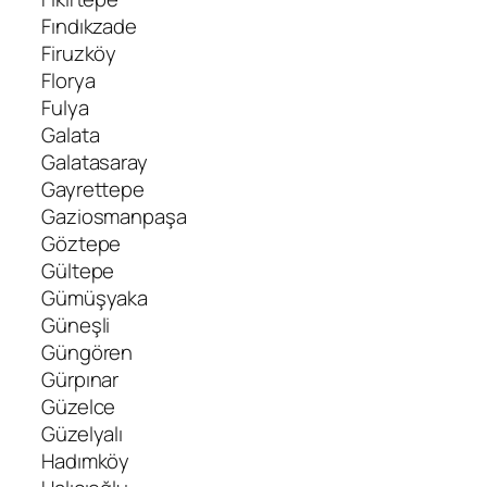
Fındıkzade
Firuzköy
Florya
Fulya
Galata
Galatasaray
Gayrettepe
Gaziosmanpaşa
Göztepe
Gültepe
Gümüşyaka
Güneşli
Güngören
Gürpınar
Güzelce
Güzelyalı
Hadımköy