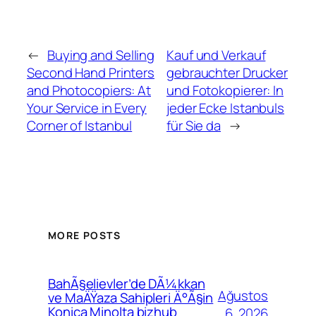
←
Buying and Selling
Kauf und Verkauf
Second Hand Printers
gebrauchter Drucker
and Photocopiers: At
und Fotokopierer: In
Your Service in Every
jeder Ecke Istanbuls
Corner of Istanbul
für Sie da
→
MORE POSTS
BahÃ§elievler’de DÃ¼kkan
Ağustos
ve MaÄŸaza Sahipleri Ä°Ã§in
Konica Minolta bizhub
6, 2026