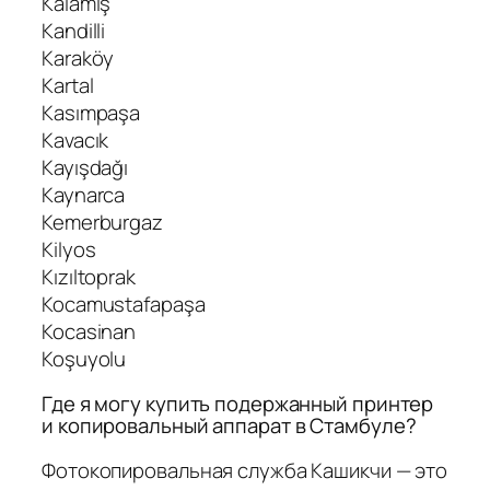
Kalamış
Kandilli
Karaköy
Kartal
Kasımpaşa
Kavacık
Kayışdağı
Kaynarca
Kemerburgaz
Kilyos
Kızıltoprak
Kocamustafapaşa
Kocasinan
Koşuyolu
Где я могу купить подержанный принтер
и копировальный аппарат в Стамбуле?
Фотокопировальная служба Кашикчи — это