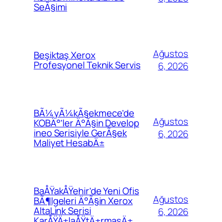
SeÃ§imi
Ağustos
Beşiktaş Xerox
Profesyonel Teknik Servis
6, 2026
BÃ¼yÃ¼kÃ§ekmece’de
Ağustos
KOBÄ°’ler Ä°Ã§in Develop
ineo Serisiyle GerÃ§ek
6, 2026
Maliyet HesabÄ±
BaÅŸakÅŸehir’de Yeni Ofis
Ağustos
BÃ¶lgeleri Ä°Ã§in Xerox
AltaLink Serisi
6, 2026
KarÅŸÄ±laÅŸtÄ±rmasÄ±