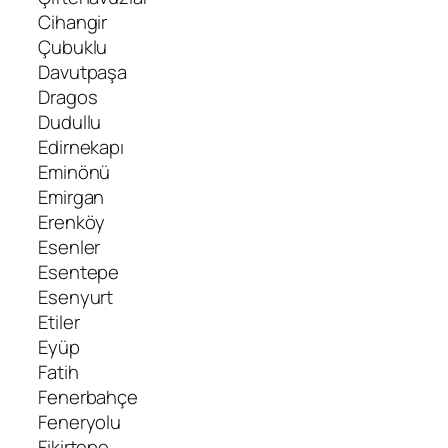
Cihangir
Çubuklu
Davutpaşa
Dragos
Dudullu
Edirnekapı
Eminönü
Emirgan
Erenköy
Esenler
Esentepe
Esenyurt
Etiler
Eyüp
Fatih
Fenerbahçe
Feneryolu
Fikirtepe