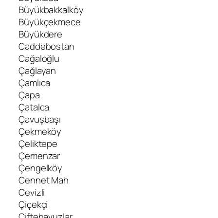
Büyükbakkalköy
Büyükçekmece
Büyükdere
Caddebostan
Cağaloğlu
Çağlayan
Çamlıca
Çapa
Çatalca
Çavuşbaşı
Çekmeköy
Çeliktepe
Çemenzar
Çengelköy
Cennet Mah
Cevizli
Çiçekçi
Çiftehavuzlar