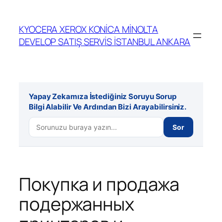
İçeriğe
geç
KYOCERA XEROX KONİCA MİNOLTA
DEVELOP SATIŞ SERVİS İSTANBUL ANKARA
Yapay Zekamıza İstediğiniz Soruyu Sorup
Bilgi Alabilir Ve Ardından Bizi Arayabilirsiniz.
Sor
Покупка и продажа
подержанных