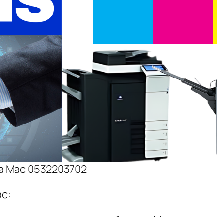
ta Mac 0532203702
ac: