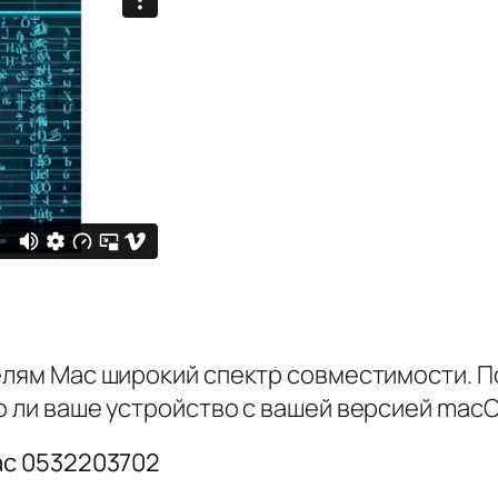
телям Mac широкий спектр совместимости. П
о ли ваше устройство с вашей версией macO
ac 0532203702