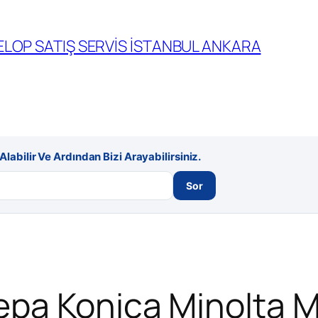
LOP SATIŞ SERVİS İSTANBUL ANKARA
labilir Ve Ardından Bizi Arayabilirsiniz.
Sor
ера Konica Minolta 