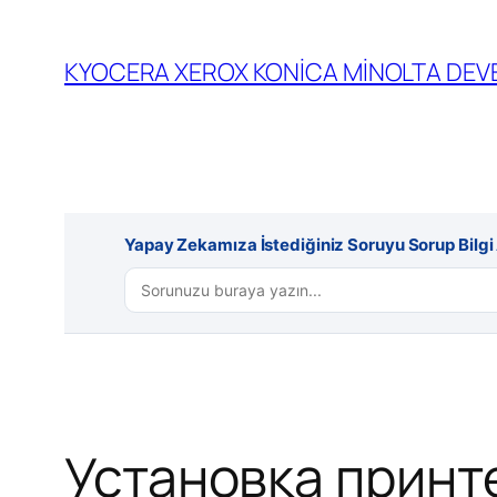
İçeriğe
geç
KYOCERA XEROX KONİCA MİNOLTA DEVE
Yapay Zekamıza İstediğiniz Soruyu Sorup Bilgi A
Установка принт