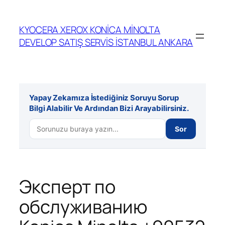
İçeriğe
geç
KYOCERA XEROX KONİCA MİNOLTA
DEVELOP SATIŞ SERVİS İSTANBUL ANKARA
Yapay Zekamıza İstediğiniz Soruyu Sorup
Bilgi Alabilir Ve Ardından Bizi Arayabilirsiniz.
Sor
Эксперт по
обслуживанию