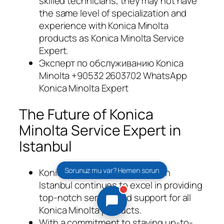
skilled technicians, they may not have
the same level of specialization and
experience with Konica Minolta
products as Konica Minolta Service
Expert.
Эксперт по обслуживанию Konica
Minolta +90532 2603702 WhatsApp
Konica Minolta Expert
The Future of Konica
Minolta Service Expert in
Istanbul
Sorunuz mu var? Hemen sorun
Konica Minolta Service Expert in
Istanbul continues to excel in providing
top-notch service and support for all
Konica Minolta products.
With a commitment to staying up-to-