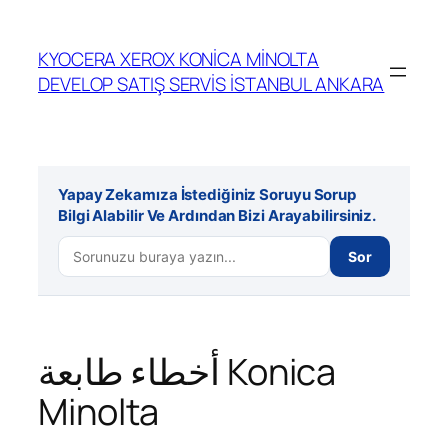
İçeriğe
geç
KYOCERA XEROX KONİCA MİNOLTA
DEVELOP SATIŞ SERVİS İSTANBUL ANKARA
Yapay Zekamıza İstediğiniz Soruyu Sorup
Bilgi Alabilir Ve Ardından Bizi Arayabilirsiniz.
Sor
أخطاء طابعة Konica
Minolta