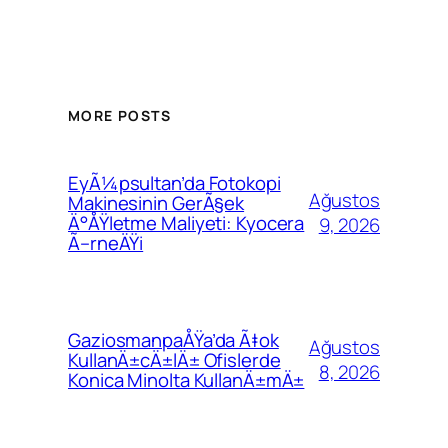
MORE POSTS
EyÃ¼psultan’da Fotokopi
Ağustos
Makinesinin GerÃ§ek
Ä°ÅŸletme Maliyeti: Kyocera
9, 2026
Ã–rneÄŸi
GaziosmanpaÅŸa’da Ã‡ok
Ağustos
KullanÄ±cÄ±lÄ± Ofislerde
8, 2026
Konica Minolta KullanÄ±mÄ±