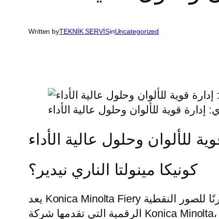
Written by
TEKNİK SERVİS
in
Uncategorized
ي: إدارة قوية للألوان وحلول عالية الأداء
وية للألوان وحلول عالية الأداء
كونيكا مينولتا الناري نيدير؟
يعد Konica Minolta Fiery معالجًا قويًا ومرنًا للصور النقطية (RIP) لمطابع الطباعة الرقمية. تُعد Fiery جزءًا لا يتجزأ من حلول الطباعة