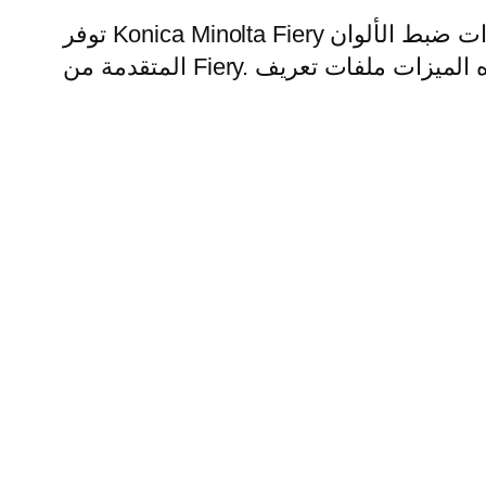
توفر Konica Minolta Fiery ميزات فريدة لإدارة الألوان. يمكن للمستخدمين تحقيق مطابقة مثالية للألوان باستخدام أدوات ضبط الألوان