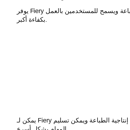
يوفر Fiery قوة معالجة عالية بفضل بنيته القوية للأجهزة والبرامج. يؤدي ذلك إلى تسريع عمليات الطباعة ويسمح للمستخدمين بالعمل
بكفاءة أكبر.
يمكن لـ Fiery التعامل مع الملفات الرسومية المعقدة ومهام الطباعة الكبيرة بسهولة. يؤدي ذلك إلى زيادة إنتاجية الطباعة ويمكن تسليم
المهام بشكل أسرع.