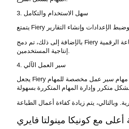
3. سهل الاستخدام والتكامل
بالإضافة إلى ذلك، تم دمج Fiery بالكامل مع آلات الطباعة الرقمية Konica Minolta. يعمل هذا التكامل على تحسين عمليات الطباعة وزيادة
إنتاجية المستخدمين.
4. سير العمل الآلي
يجعل Fiery عمليات الطباعة أكثر كفاءة من خلال تقديم سير عمل آلي. يمكن للمستخدمين إنشاء مهام سير عمل مخصصة للمهام
ة أعلى مع كونيكا مينولتا فايري