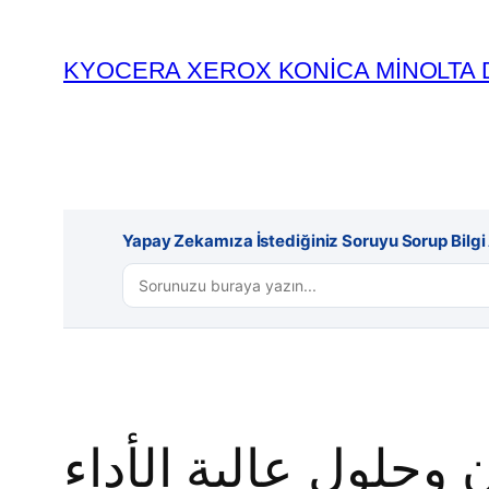
İçeriğe
geç
KYOCERA XEROX KONİCA MİNOLTA 
Yapay Zekamıza İstediğiniz Soruyu Sorup Bilgi A
ن وحلول عالية الأداء