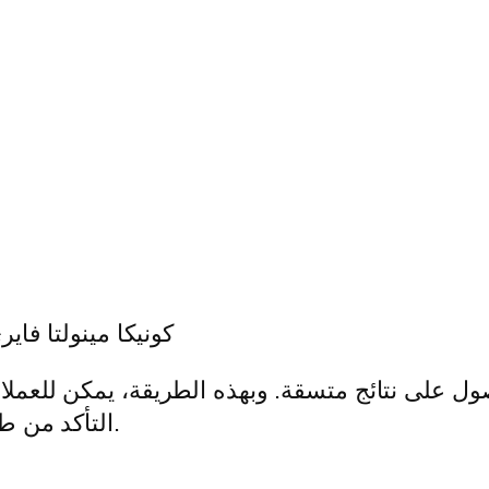
كونيكا مينولتا فاير
التأكد من طباعة تصميماتهم الرسومية بالألوان المطلوبة.