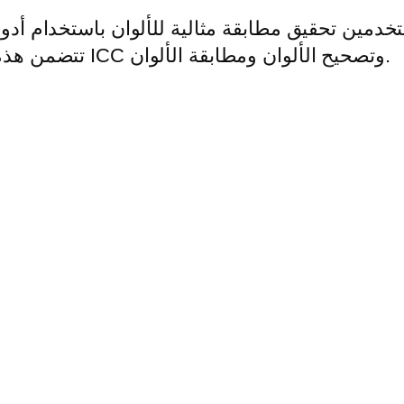
المتقدمة من Fiery. تتضمن هذه الميزات ملفات تعريف ICC وتصحيح الألوان ومطابقة الألوان.