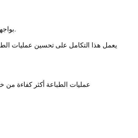
يتمتع Fiery بواجهة سهلة الاستخدام. من السهل إدارة مهام الطباعة وضبط الإعدادات وإنشاء التقارير.