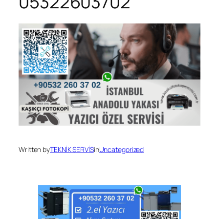
05322603702
Written by
TEKNİK SERVİS
in
Uncategorized