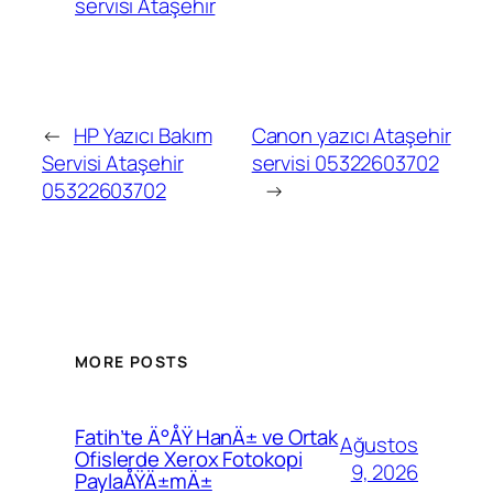
servisi Ataşehir
←
HP Yazıcı Bakım
Canon yazıcı Ataşehir
Servisi Ataşehir
servisi 05322603702
05322603702
→
MORE POSTS
Fatih’te Ä°ÅŸ HanÄ± ve Ortak
Ağustos
Ofislerde Xerox Fotokopi
9, 2026
PaylaÅŸÄ±mÄ±