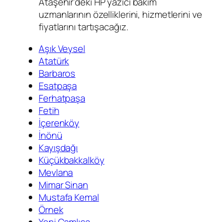
Ataşehir’deki HP yazıcı bakım
uzmanlarının özelliklerini, hizmetlerini ve
fiyatlarını tartışacağız.
Aşık Veysel
Atatürk
Barbaros
Esatpaşa
Ferhatpaşa
Fetih
İçerenköy
İnönü
Kayışdağı
Küçükbakkalköy
Mevlana
Mimar Sinan
Mustafa Kemal
Örnek
Yeni Çamlıca