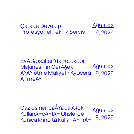
Ağustos
Çatalca Develop
Profesyonel Teknik Servis
9, 2026
EyÃ¼psultan’da Fotokopi
Ağustos
Makinesinin GerÃ§ek
Ä°ÅŸletme Maliyeti: Kyocera
9, 2026
Ã–rneÄŸi
GaziosmanpaÅŸa’da Ã‡ok
Ağustos
KullanÄ±cÄ±lÄ± Ofislerde
8, 2026
Konica Minolta KullanÄ±mÄ±