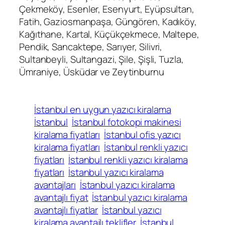
Çekmeköy, Esenler, Esenyurt, Eyüpsultan,
Fatih, Gaziosmanpaşa, Güngören, Kadıköy,
Kağıthane, Kartal, Küçükçekmece, Maltepe,
Pendik, Sancaktepe, Sarıyer, Silivri,
Sultanbeyli, Sultangazi, Şile, Şişli, Tuzla,
Ümraniye, Üsküdar ve Zeytinburnu
İstanbul en uygun yazıcı kiralama
İstanbul
İstanbul fotokopi makinesi
kiralama fiyatları
İstanbul ofis yazıcı
kiralama fiyatları
İstanbul renkli yazıcı
fiyatları
İstanbul renkli yazıcı kiralama
fiyatları
İstanbul yazıcı kiralama
avantajları
İstanbul yazıcı kiralama
avantajlı fiyat
İstanbul yazıcı kiralama
avantajlı fiyatlar
İstanbul yazıcı
kiralama avantajlı teklifler
İstanbul