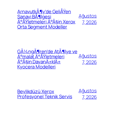
ArnavutkÃ¶y’de GeliÅŸen
Ağustos
Sanayi BÃ¶lgesi
Ä°ÅŸletmeleri Ä°Ã§in Xerox
7, 2026
Orta Segment Modeller
GÃ¼ngÃ¶ren’de AtÃ¶lye ve
Ağustos
Ä°malat Ä°ÅŸletmeleri
Ä°Ã§in DayanÄ±klÄ±
7, 2026
Kyocera Modelleri
Ağustos
Beylikdüzü Xerox
Profesyonel Teknik Servis
7, 2026