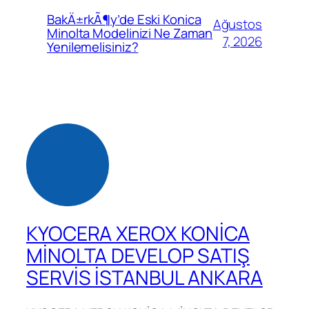
BakÄ±rkÃ¶y’de Eski Konica
Ağustos
Minolta Modelinizi Ne Zaman
7, 2026
Yenilemelisiniz?
KYOCERA XEROX KONİCA
MİNOLTA DEVELOP SATIŞ
SERVİS İSTANBUL ANKARA