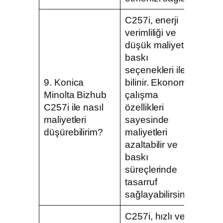
C257i, enerji
verimliliği ve
düşük maliyetli
baskı
seçenekleri ile
9. Konica
bilinir. Ekonomik
Minolta Bizhub
çalışma
C257i ile nasıl
özellikleri
maliyetleri
sayesinde
düşürebilirim?
maliyetleri
azaltabilir ve
baskı
süreçlerinde
tasarruf
sağlayabilirsiniz.
C257i, hızlı ve