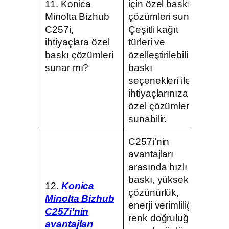
11. Konica
için özel baskı
Minolta Bizhub
çözümleri sunar.
C257i,
Çeşitli kağıt
ihtiyaçlara özel
türleri ve
baskı çözümleri
özelleştirilebilir
sunar mı?
baskı
seçenekleri ile
ihtiyaçlarınıza
özel çözümler
sunabilir.
C257i’nin
avantajları
arasında hızlı
baskı, yüksek
12.
Konica
çözünürlük,
Minolta Bizhub
enerji verimliliği,
C257i’nin
renk doğruluğu
avantajları