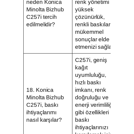
neden Konica
renk yönetimi ve
Minolta Bizhub
yüksek
C257i tercih
çözünürlük,
edilmelidir?
renkli baskılarda
mükemmel
sonuçlar elde
etmenizi sağlar.
C257i, geniş
kağıt
uyumluluğu,
hızlı baskı
18. Konica
imkanı, renk
Minolta Bizhub
doğruluğu ve
C257i, baskı
enerji verimliliği
ihtiyaçlarımı
gibi özellikleri ile
nasıl karşılar?
baskı
ihtiyaçlarınızı