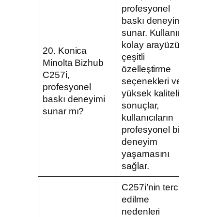
profesyonel
baskı deneyimi
sunar. Kullanımı
kolay arayüzü,
20. Konica
çeşitli
Minolta Bizhub
özelleştirme
C257i,
seçenekleri ve
profesyonel
yüksek kaliteli
baskı deneyimi
sonuçlar,
sunar mı?
kullanıcıların
profesyonel bir
deneyim
yaşamasını
sağlar.
C257i’nin tercih
edilme
nedenleri