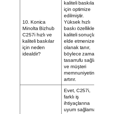
kaliteli baskılar
için optimize
edilmiştir.
10. Konica
Yüksek hızlı
Minolta Bizhub
baskı özellikleri,
C257i hızlı ve
kaliteli sonuçlar
kaliteli baskılar
elde etmenize
için neden
olanak tanır,
idealdir?
böylece zaman
tasarrufu sağlar
ve müşteri
memnuniyetini
artırır.
Evet, C257i,
farklı iş
ihtiyaçlarına
uyum sağlamak