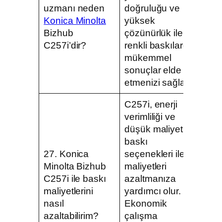
uzmanı neden
doğruluğu ve
Konica Minolta
yüksek
Bizhub
çözünürlük ile
C257i’dir?
renkli baskılarda
mükemmel
sonuçlar elde
etmenizi sağlar.
C257i, enerji
verimliliği ve
düşük maliyetli
baskı
27. Konica
seçenekleri ile
Minolta Bizhub
maliyetleri
C257i ile baskı
azaltmanıza
maliyetlerini
yardımcı olur.
nasıl
Ekonomik
azaltabilirim?
çalışma