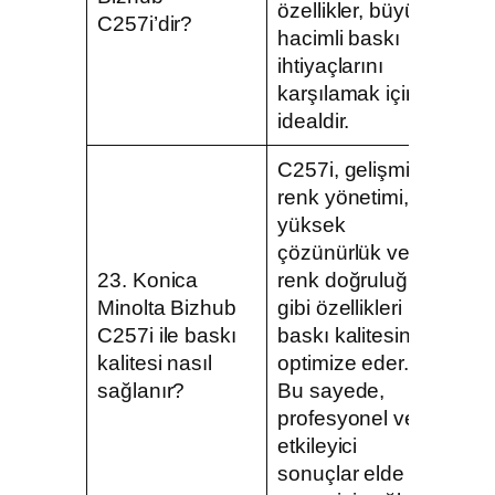
özellikler, büyük
C257i’dir?
hacimli baskı
ihtiyaçlarını
karşılamak için
idealdir.
C257i, gelişmiş
renk yönetimi,
yüksek
çözünürlük ve
23. Konica
renk doğruluğu
Minolta Bizhub
gibi özellikleri ile
C257i ile baskı
baskı kalitesini
kalitesi nasıl
optimize eder.
sağlanır?
Bu sayede,
profesyonel ve
etkileyici
sonuçlar elde