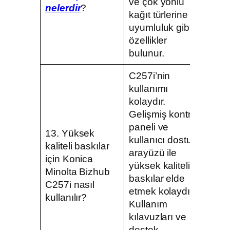
ve çok yönlü
nelerdir
?
kağıt türlerine
uyumluluk gibi
özellikler
bulunur.
C257i’nin
kullanımı
kolaydır.
Gelişmiş kontrol
paneli ve
13. Yüksek
kullanıcı dostu
kaliteli baskılar
arayüzü ile
için Konica
yüksek kaliteli
Minolta Bizhub
baskılar elde
C257i nasıl
etmek kolaydır.
kullanılır?
Kullanım
kılavuzları ve
destek