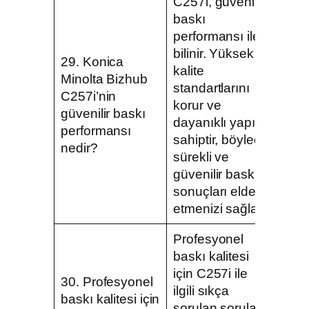
C257i, güvenilir
baskı
performansı ile
bilinir. Yüksek
29. Konica
kalite
Minolta Bizhub
standartlarını
C257i’nin
korur ve
güvenilir baskı
dayanıklı yapıya
performansı
sahiptir, böylece
nedir?
sürekli ve
güvenilir baskı
sonuçları elde
etmenizi sağlar.
Profesyonel
baskı kalitesi
için C257i ile
30. Profesyonel
ilgili sıkça
baskı kalitesi için
sorulan sorular