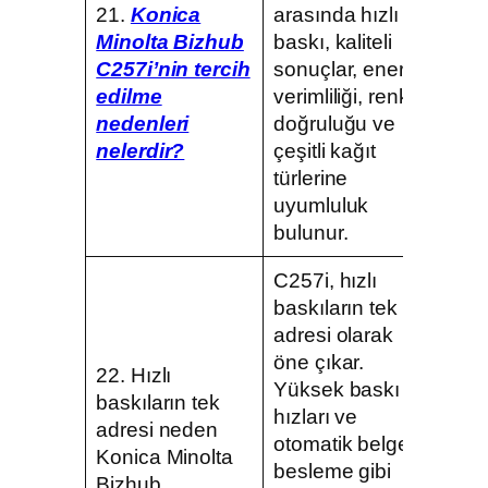
21.
Konica
arasında hızlı
Minolta Bizhub
baskı, kaliteli
C257i’nin tercih
sonuçlar, enerji
edilme
verimliliği, renk
nedenleri
doğruluğu ve
nelerdir?
çeşitli kağıt
türlerine
uyumluluk
bulunur.
C257i, hızlı
baskıların tek
adresi olarak
öne çıkar.
22. Hızlı
Yüksek baskı
baskıların tek
hızları ve
adresi neden
otomatik belge
Konica Minolta
besleme gibi
Bizhub