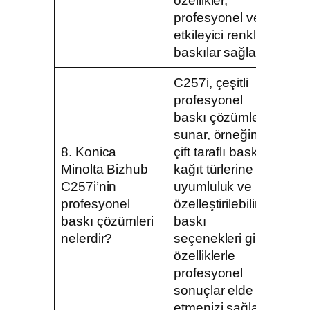
özellikler,
profesyonel ve
etkileyici renkli
baskılar sağlar.
C257i, çeşitli
profesyonel
baskı çözümleri
sunar, örneğin,
8. Konica
çift taraflı baskı,
Minolta Bizhub
kağıt türlerine
C257i’nin
uyumluluk ve
profesyonel
özelleştirilebilir
baskı çözümleri
baskı
nelerdir?
seçenekleri gibi
özelliklerle
profesyonel
sonuçlar elde
etmenizi sağlar.