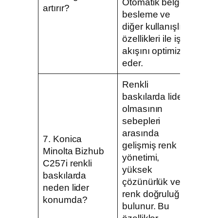
Otomatik belge
artırır?
besleme ve
diğer kullanışlı
özellikleri ile iş
akışını optimize
eder.
Renkli
baskılarda lider
olmasının
sebepleri
arasında
7. Konica
gelişmiş renk
Minolta Bizhub
yönetimi,
C257i renkli
yüksek
baskılarda
çözünürlük ve
neden lider
renk doğruluğu
konumda?
bulunur. Bu