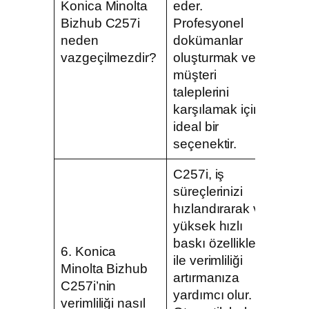
Konica Minolta
eder.
Bizhub C257i
Profesyonel
neden
dokümanlar
vazgeçilmezdir?
oluşturmak ve
müşteri
taleplerini
karşılamak için
ideal bir
seçenektir.
C257i, iş
süreçlerinizi
hızlandırarak ve
yüksek hızlı
baskı özellikleri
6. Konica
ile verimliliği
Minolta Bizhub
artırmanıza
C257i’nin
yardımcı olur.
verimliliği nasıl