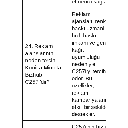
etmenizi sağlar.
Reklam
ajansları, renkli
baskı uzmanlığı,
hızlı baskı
imkanı ve geniş
24. Reklam
kağıt
ajanslarının
uyumluluğu
neden tercihi
nedeniyle
Konica Minolta
C257i’yi tercih
Bizhub
eder. Bu
C257i’dir?
özellikler,
reklam
kampanyalarını
etkili bir şekilde
destekler.
C257i’nin hızlı