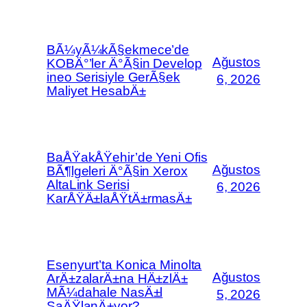
BÃ¼yÃ¼kÃ§ekmece’de
Ağustos
KOBÄ°’ler Ä°Ã§in Develop
ineo Serisiyle GerÃ§ek
6, 2026
Maliyet HesabÄ±
BaÅŸakÅŸehir’de Yeni Ofis
Ağustos
BÃ¶lgeleri Ä°Ã§in Xerox
AltaLink Serisi
6, 2026
KarÅŸÄ±laÅŸtÄ±rmasÄ±
Esenyurt’ta Konica Minolta
Ağustos
ArÄ±zalarÄ±na HÄ±zlÄ±
MÃ¼dahale NasÄ±l
5, 2026
SaÄŸlanÄ±yor?