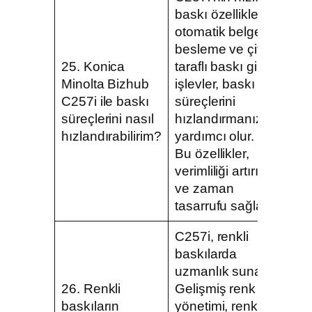
baskı özellikleri,
otomatik belge
besleme ve çift
25. Konica
taraflı baskı gibi
Minolta Bizhub
işlevler, baskı
C257i ile baskı
süreçlerini
süreçlerini nasıl
hızlandırmanıza
hızlandırabilirim?
yardımcı olur.
Bu özellikler,
verimliliği artırır
ve zaman
tasarrufu sağlar.
C257i, renkli
baskılarda
uzmanlık sunar.
26. Renkli
Gelişmiş renk
baskıların
yönetimi, renk