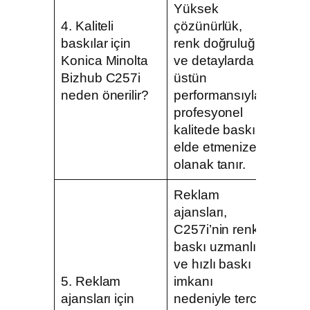
Yüksek
4. Kaliteli
çözünürlük,
baskılar için
renk doğruluğu
Konica Minolta
ve detaylarda
Bizhub C257i
üstün
neden önerilir?
performansıyla,
profesyonel
kalitede baskılar
elde etmenize
olanak tanır.
Reklam
ajansları,
C257i’nin renkli
baskı uzmanlığı
ve hızlı baskı
5. Reklam
imkanı
ajansları için
nedeniyle tercih