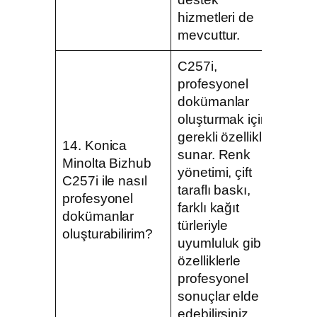
hizmetleri de
mevcuttur.
C257i,
profesyonel
dokümanlar
oluşturmak için
gerekli özellikleri
14. Konica
sunar. Renk
Minolta Bizhub
yönetimi, çift
C257i ile nasıl
taraflı baskı,
profesyonel
farklı kağıt
dokümanlar
türleriyle
oluşturabilirim?
uyumluluk gibi
özelliklerle
profesyonel
sonuçlar elde
edebilirsiniz.