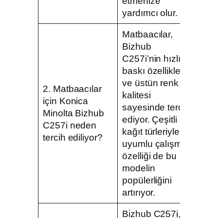
etmenize
yardımcı olur.
Matbaacılar,
Bizhub
C257i’nin hızlı
baskı özellikleri
ve üstün renk
2. Matbaacılar
kalitesi
için Konica
sayesinde tercih
Minolta Bizhub
ediyor. Çeşitli
C257i neden
kağıt türleriyle
tercih ediliyor?
uyumlu çalışma
özelliği de bu
modelin
popülerliğini
artırıyor.
Bizhub C257i,