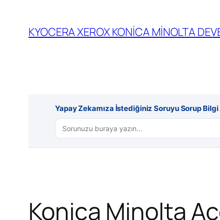
İçeriğe
geç
KYOCERA XEROX KONİCA MİNOLTA DEVE
Yapay Zekamıza İstediğiniz Soruyu Sorup Bilgi A
Konica Minolta A