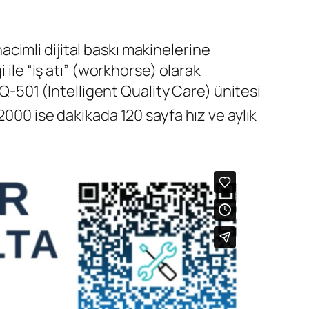
imli dijital baskı makinelerine
 ile “iş atı” (workhorse) olarak
IQ-501 (Intelligent Quality Care) ünitesi
2000 ise dakikada 120 sayfa hız ve aylık