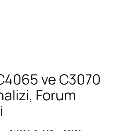
 C4065 ve C3070
nalizi, Forum
i