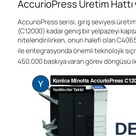
AccurioPress Üretim Hattı 
AccurioPress serisi, giriş seviyesi üre
(C12000) kadar geniş bir yelpazeyi kapsar
nitelendirilirken, onun halefi olan C4065
ile entegrasyonda önemli teknolojik sıçr
450.000 baskıya varan görev döngüsü ile