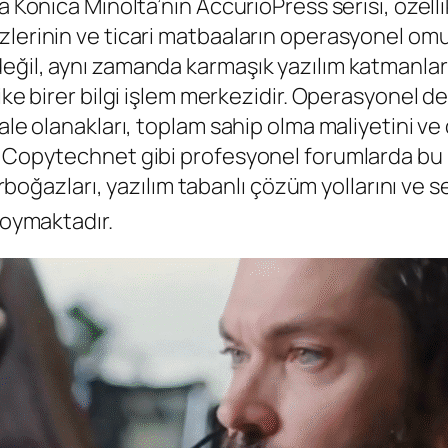
da Konica Minolta’nın AccurioPress serisi, öze
zlerinin ve ticari matbaaların operasyonel omu
eğil, aynı zamanda karmaşık yazılım katmanları
ike birer bilgi işlem merkezidir. Operasyonel de
hale olanakları, toplam sahip olma maliyetini v
e Copytechnet gibi profesyonel forumlarda bu m
darboğazları, yazılım tabanlı çözüm yollarını ve
koymaktadır.