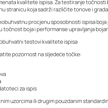
menata kvalitete ispisa. Za testiranje točnosti
 stranicu koja sadrži različite tonove i gradac
buhvatnu procjenu sposobnosti ispisa boja pis
ju točnost boja i performanse upravljanja boja
buhvatni testovi kvalitete ispisa
ratite pozornost na sljedeće točke:
ova
a
atoteci za ispis
tnim uzorcima ili drugim pouzdanim standardim