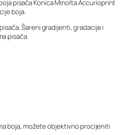
 boja pisača Konica Minolta Accurioprint
ije boja.
ača. Šareni gradijenti, gradacije i
ma pisača.
a boja, možete objektivno procijeniti