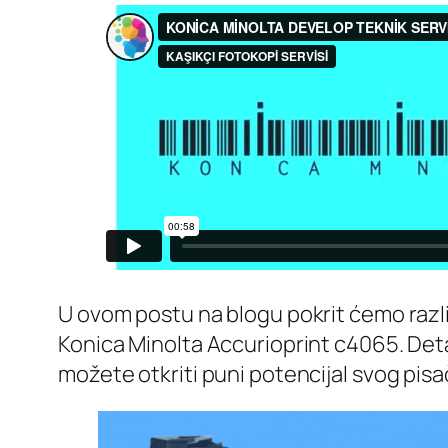
U ovom postu na blogu pokrit ćemo različ
Konica Minolta Accurioprint c4065. Detal
možete otkriti puni potencijal svog pisač