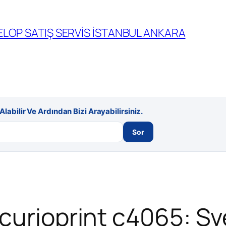
LOP SATIŞ SERVİS İSTANBUL ANKARA
labilir Ve Ardından Bizi Arayabilirsiniz.
Sor
ccurioprint c4065: S