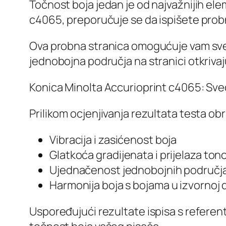
Točnost boja jedan je od najvažnijih ele
c4065, preporučuje se da ispišete probnu
Ova probna stranica omogućuje vam sveo
jednobojna područja na stranici otkriva
Konica Minolta Accurioprint c4065: Sveo
Prilikom ocjenjivanja rezultata testa ob
Vibracija i zasićenost boja
Glatkoća gradijenata i prijelaza ton
Ujednačenost jednobojnih područj
Harmonija boja s bojama u izvornoj d
Uspoređujući rezultate ispisa s referen