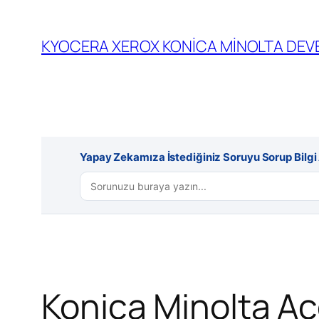
İçeriğe
geç
KYOCERA XEROX KONİCA MİNOLTA DEVE
Yapay Zekamıza İstediğiniz Soruyu Sorup Bilgi A
Konica Minolta A