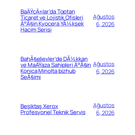
BaÄŸcÄ±lar’da Toptan
Ağustos
Ticaret ve Lojistik Ofisleri
Ä°Ã§in Kyocera YÃ¼ksek
6, 2026
Hacim Serisi
BahÃ§elievler’de DÃ¼kkan
Ağustos
ve MaÄŸaza Sahipleri Ä°Ã§in
Konica Minolta bizhub
6, 2026
SeÃ§imi
Ağustos
Beşiktaş Xerox
Profesyonel Teknik Servis
6, 2026