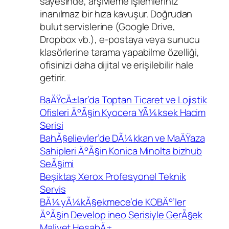
sayesinde, arşivleme işlemleriniz
inanılmaz bir hıza kavuşur. Doğrudan
bulut servislerine (Google Drive,
Dropbox vb.), e-postaya veya sunucu
klasörlerine tarama yapabilme özelliği,
ofisinizi daha dijital ve erişilebilir hale
getirir.
BaÄŸcÄ±lar’da Toptan Ticaret ve Lojistik
Ofisleri Ä°Ã§in Kyocera YÃ¼ksek Hacim
Serisi
BahÃ§elievler’de DÃ¼kkan ve MaÄŸaza
Sahipleri Ä°Ã§in Konica Minolta bizhub
SeÃ§imi
Beşiktaş Xerox Profesyonel Teknik
Servis
BÃ¼yÃ¼kÃ§ekmece’de KOBÄ°’ler
Ä°Ã§in Develop ineo Serisiyle GerÃ§ek
Maliyet HesabÄ±