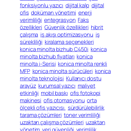
fonksiyonlu yazıcı
dijital kalp
dijital
ofis
doküman yönetimi
enerji
verimliliği
entegrasyon
Faks
özellikleri
Güvenlik özellikleri
hibrit
çalışma
iş akışı optimizasyonu
iş
sürekliliği
kiralama seçenekleri
konica minolta bizhub C450i
konica
minolta bizhub fiyatları
konica
minolta i-Serisi
konica minolta renkli
MFP
konica minolta sürücüleri
konica
minolta teknolojisi
Kullanıcı dostu
arayüz
kurumsal yazıcı
maliyet
etkinliği
mobil baskı
ofis fotokopi
makinesi
ofis otomasyonu
orta
ölçekli ofis yazıcısı.
sürdürülebilirlik
tarama çözümleri
toner verimliliği
uzaktan çalışma çözümleri
uzaktan
yönetim
veri güvenliği
verimlilik