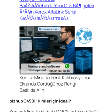
BaÅŸakÅŸehir’de Yeni Ofis BÃ¶lgeleri
Ä°Ã§in Xerox AltaLink Serisi
KarÅŸÄ±laÅŸtÄ±rmasÄ±
Konica Minolta Renk Kalibrasyonu:
Ekranda Gördüğünüz Rengi
Baskıda Alın
bizhub C450i: Kimler İçin İdeal?
Konica Minolta bizhub C450i, orta ve büyük