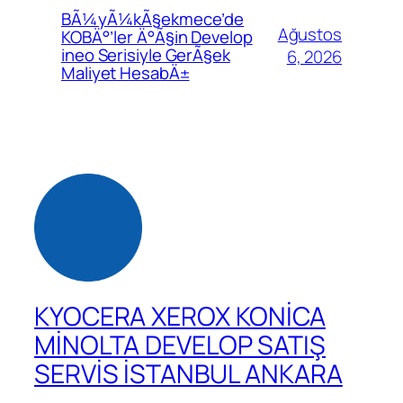
BÃ¼yÃ¼kÃ§ekmece’de
Ağustos
KOBÄ°’ler Ä°Ã§in Develop
ineo Serisiyle GerÃ§ek
6, 2026
Maliyet HesabÄ±
KYOCERA XEROX KONİCA
MİNOLTA DEVELOP SATIŞ
SERVİS İSTANBUL ANKARA