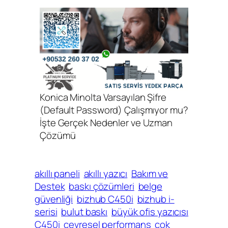
Konica Minolta Varsayılan Şifre
(Default Password) Çalışmıyor mu?
İşte Gerçek Nedenler ve Uzman
Çözümü
akıllı paneli
akıllı yazıcı
Bakım ve
Destek
baskı çözümleri
belge
güvenliği
bizhub C450i
bizhub i-
serisi
bulut baskı
büyük ofis yazıcısı
C450i
çevresel performans
çok