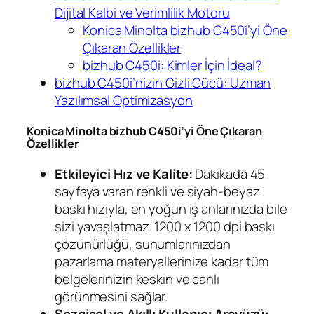
Dijital Kalbi ve Verimlilik Motoru
Konica Minolta bizhub C450i’yi Öne
Çıkaran Özellikler
bizhub C450i: Kimler İçin İdeal?
bizhub C450i’nizin Gizli Gücü: Uzman
Yazılımsal Optimizasyon
Konica Minolta bizhub C450i’yi Öne Çıkaran
Özellikler
Etkileyici Hız ve Kalite:
Dakikada 45
sayfaya varan renkli ve siyah-beyaz
baskı hızıyla, en yoğun iş anlarınızda bile
sizi yavaşlatmaz. 1200 x 1200 dpi baskı
çözünürlüğü, sunumlarınızdan
pazarlama materyallerinize kadar tüm
belgelerinizin keskin ve canlı
görünmesini sağlar.
Sezgisel ve Akıllı Kullanıcı Arayüzü: