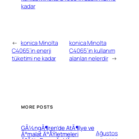
kadar
←
konica Minolta
konica Minolta
C4065’in enerji
C4065’in kullanım
tüketimi ne kadar
alanları nelerdir
→
MORE POSTS
GÃ¼ngÃ¶ren’de AtÃ¶lye ve
Ağustos
Ä°malat Ä°ÅŸletmeleri