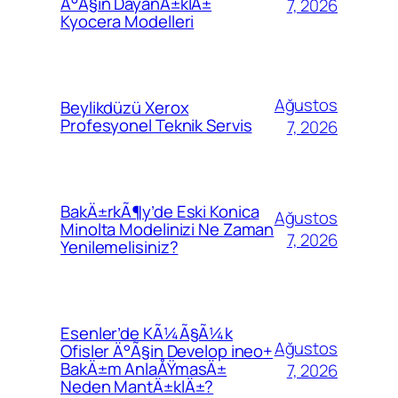
Ä°Ã§in DayanÄ±klÄ±
7, 2026
Kyocera Modelleri
Ağustos
Beylikdüzü Xerox
Profesyonel Teknik Servis
7, 2026
BakÄ±rkÃ¶y’de Eski Konica
Ağustos
Minolta Modelinizi Ne Zaman
7, 2026
Yenilemelisiniz?
Esenler’de KÃ¼Ã§Ã¼k
Ağustos
Ofisler Ä°Ã§in Develop ineo+
BakÄ±m AnlaÅŸmasÄ±
7, 2026
Neden MantÄ±klÄ±?