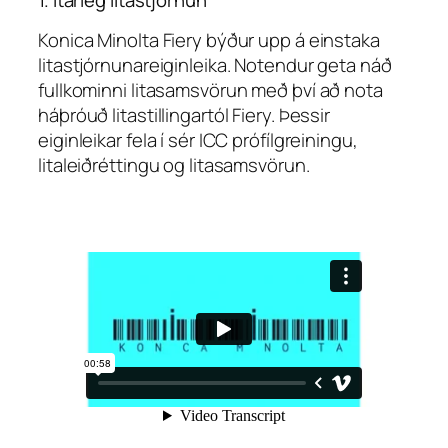
Konica Minolta Fiery býður upp á einstaka
litastjórnunareiginleika. Notendur geta náð
fullkominni litasamsvörun með því að nota
háþróuð litastillingartól Fiery. Þessir
eiginleikar fela í sér ICC prófílgreiningu,
litaleiðréttingu og litasamsvörun.