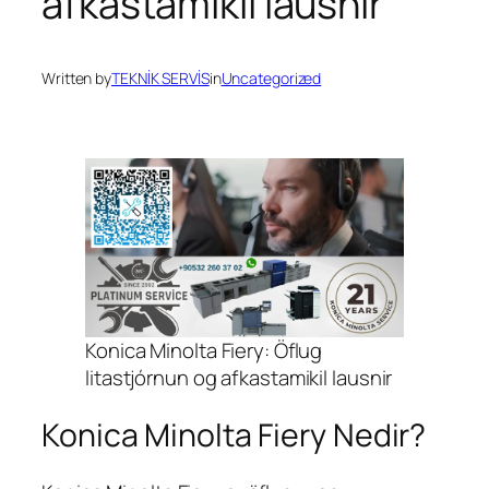
afkastamikil lausnir
Written by
TEKNİK SERVİS
in
Uncategorized
Konica Minolta Fiery: Öflug
litastjórnun og afkastamikil lausnir
Konica Minolta Fiery Nedir?