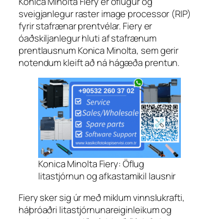
Konica Minolta Fiery er öflugur og
sveigjanlegur raster image processor (RIP)
fyrir stafrænar prentvélar. Fiery er
óaðskiljanlegur hluti af stafrænum
prentlausnum Konica Minolta, sem gerir
notendum kleift að ná hágæða prentun.
Konica Minolta Fiery: Öflug
litastjórnun og afkastamikil lausnir
Fiery sker sig úr með miklum vinnslukrafti,
háþróaðri litastjórnunareiginleikum og