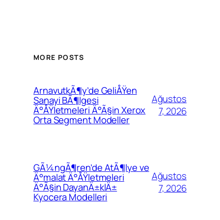
MORE POSTS
ArnavutkÃ¶y’de GeliÅŸen
Ağustos
Sanayi BÃ¶lgesi
Ä°ÅŸletmeleri Ä°Ã§in Xerox
7, 2026
Orta Segment Modeller
GÃ¼ngÃ¶ren’de AtÃ¶lye ve
Ağustos
Ä°malat Ä°ÅŸletmeleri
Ä°Ã§in DayanÄ±klÄ±
7, 2026
Kyocera Modelleri