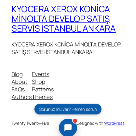
KYOCERA XEROX KONİCA
MİNOLTA DEVELOP SATIŞ
SERVİS İSTANBUL ANKARA
KYOCERA XEROX KONİCA MİNOLTA DEVELOP
SATIŞ SERVİS İSTANBUL ANKARA
Blog
Events
About
Shop
FAQs
Patterns
Authors
Themes
Sorunuz mu var? Hemen sorun
Twenty Twenty-Five
Designed with
WordPress