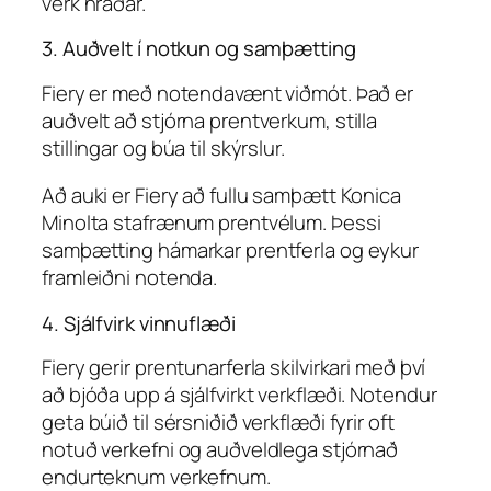
verk hraðar.
3. Auðvelt í notkun og samþætting
Fiery er með notendavænt viðmót. Það er
auðvelt að stjórna prentverkum, stilla
stillingar og búa til skýrslur.
Að auki er Fiery að fullu samþætt Konica
Minolta stafrænum prentvélum. Þessi
samþætting hámarkar prentferla og eykur
framleiðni notenda.
4. Sjálfvirk vinnuflæði
Fiery gerir prentunarferla skilvirkari með því
að bjóða upp á sjálfvirkt verkflæði. Notendur
geta búið til sérsniðið verkflæði fyrir oft
notuð verkefni og auðveldlega stjórnað
endurteknum verkefnum.