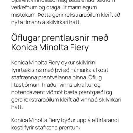
verkefnum og draga úr mannlegum
mistökum. Þetta gerir rekstraraðilum kleift að
nýta tímann á skilvirkari hátt.
Öflugar prentlausnir með
Konica Minolta Fiery
Konica Minolta Fiery eykur skilvirkni
fyrirtækisins með því að hámarka afköst
stafrænna prentvélanna þinna. Öflug
litastjórnun, hraður vinnslukraftur og
notendavænt viðmót bæta prentgæði og
gera rekstraraðilum kleift að vinna á skilvirkari
hátt.
Konica Minolta Fiery býður upp á eftirfarandi
kosti fyrir stafræna prentun: