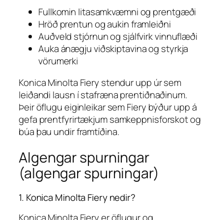
Fullkomin litasamkvæmni og prentgæði
Hröð prentun og aukin framleiðni
Auðveld stjórnun og sjálfvirk vinnuflæði
Auka ánægju viðskiptavina og styrkja
vörumerki
Konica Minolta Fiery stendur upp úr sem
leiðandi lausn í stafræna prentiðnaðinum.
Þeir öflugu eiginleikar sem Fiery býður upp á
gefa prentfyrirtækjum samkeppnisforskot og
búa þau undir framtíðina.
Algengar spurningar
(algengar spurningar)
1. Konica Minolta Fiery nedir?
Konica Minolta Fiery er öflugur og