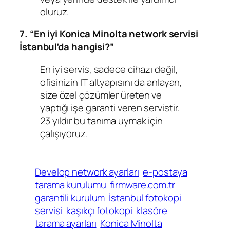
oluruz.
7. “En iyi Konica Minolta network servisi
İstanbul’da hangisi?”
En iyi servis, sadece cihazı değil,
ofisinizin IT altyapısını da anlayan,
size özel çözümler üreten ve
yaptığı işe garanti veren servistir.
23 yıldır bu tanıma uymak için
çalışıyoruz.
Develop network ayarları
e-postaya
tarama kurulumu
firmware.com.tr
garantili kurulum
İstanbul fotokopi
servisi
kaşıkçı fotokopi
klasöre
tarama ayarları
Konica Minolta