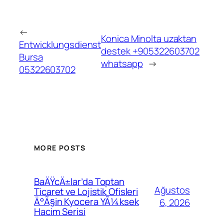
←
Konica Minolta uzaktan
Entwicklungsdienst
destek +905322603702
Bursa
whatsapp
→
05322603702
MORE POSTS
BaÄŸcÄ±lar’da Toptan
Ağustos
Ticaret ve Lojistik Ofisleri
Ä°Ã§in Kyocera YÃ¼ksek
6, 2026
Hacim Serisi