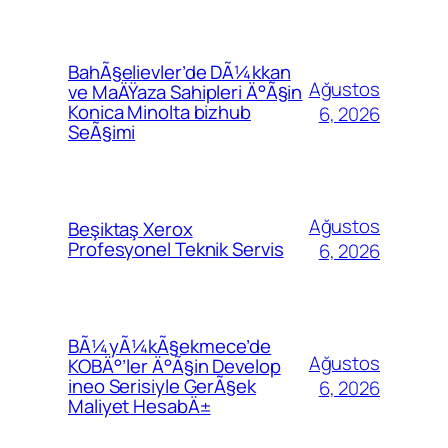
BahÃ§elievler’de DÃ¼kkan
Ağustos
ve MaÄŸaza Sahipleri Ä°Ã§in
Konica Minolta bizhub
6, 2026
SeÃ§imi
Ağustos
Beşiktaş Xerox
Profesyonel Teknik Servis
6, 2026
BÃ¼yÃ¼kÃ§ekmece’de
Ağustos
KOBÄ°’ler Ä°Ã§in Develop
ineo Serisiyle GerÃ§ek
6, 2026
Maliyet HesabÄ±