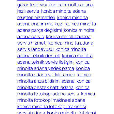
garanti servisi
konica minolta adana
hızlı servis
konica minolta adana
müşteri hizmetleri
konica minolta
adana onarım merkezi
konica minolta
adana parça değişimi
konica minolta
adana servis
konica minolta adana
servis hizmeti
konica minolta adana
servis randevusu
konica minolta
adana teknik destek
konica minolta
adana teknik servis iletişim
konica
minolta adana yedek parça
konica
minolta adana yetkili tamirci
konica
minolta arıza bildirimi adana
konica
minolta destek hattı adana
konica
minolta fotokopi adana servis
konica
minolta fotokopi makinesi adana
konica minolta fotokopi makinesi
servisi adana
konica minolta fotokopi