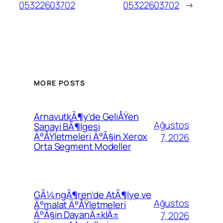
05322603702
05322603702
→
MORE POSTS
ArnavutkÃ¶y’de GeliÅŸen
Ağustos
Sanayi BÃ¶lgesi
Ä°ÅŸletmeleri Ä°Ã§in Xerox
7, 2026
Orta Segment Modeller
GÃ¼ngÃ¶ren’de AtÃ¶lye ve
Ağustos
Ä°malat Ä°ÅŸletmeleri
Ä°Ã§in DayanÄ±klÄ±
7, 2026