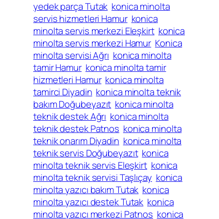
yedek parça Tutak
konica minolta
servis hizmetleri Hamur
konica
minolta servis merkezi Eleşkirt
konica
minolta servis merkezi Hamur
Konica
minolta servisi Ağrı
konica minolta
tamir Hamur
konica minolta tamir
hizmetleri Hamur
konica minolta
tamirci Diyadin
konica minolta teknik
bakım Doğubeyazıt
konica minolta
teknik destek Ağrı
konica minolta
teknik destek Patnos
konica minolta
teknik onarım Diyadin
konica minolta
teknik servis Doğubeyazıt
konica
minolta teknik servis Eleşkirt
konica
minolta teknik servisi Taşlıçay
konica
minolta yazıcı bakım Tutak
konica
minolta yazıcı destek Tutak
konica
minolta yazıcı merkezi Patnos
konica