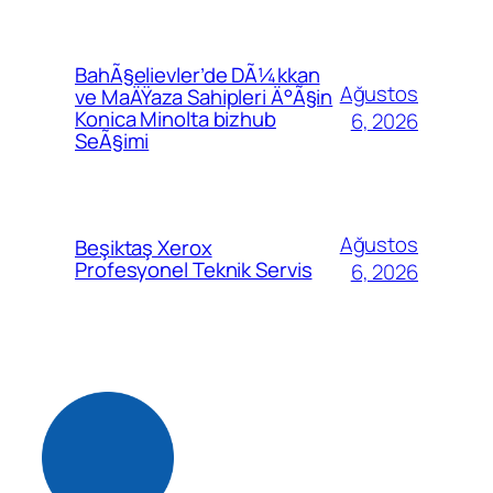
BahÃ§elievler’de DÃ¼kkan
Ağustos
ve MaÄŸaza Sahipleri Ä°Ã§in
Konica Minolta bizhub
6, 2026
SeÃ§imi
Ağustos
Beşiktaş Xerox
Profesyonel Teknik Servis
6, 2026