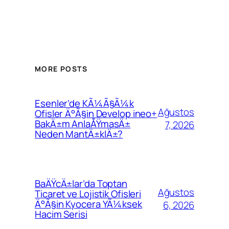
MORE POSTS
Esenler’de KÃ¼Ã§Ã¼k
Ağustos
Ofisler Ä°Ã§in Develop ineo+
BakÄ±m AnlaÅŸmasÄ±
7, 2026
Neden MantÄ±klÄ±?
BaÄŸcÄ±lar’da Toptan
Ağustos
Ticaret ve Lojistik Ofisleri
Ä°Ã§in Kyocera YÃ¼ksek
6, 2026
Hacim Serisi