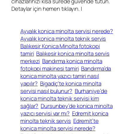
cihazlarınızı kısa sürede güvende tutun.
Detaylar için hemen tıklayın. |
Ayvalık konica minolta servisi nerede?
Ayvalık konica minolta teknik servis
Balıkesir Konica Minolta fotokopi
tamiri
Balıkesir konica minolta servis
merkezi
Bandırma konica minolta
fotokopi makinesi tamiri
Bandırma’da
konica minolta yazıcı tamiri nasıl
yapılır?
Bigadiç’te konica minolta
servisi nasıl bulunur?
Burhaniye’de
konica minolta teknik servisi kim
sağlar?
Dursunbey’de konica minolta
yazıcı servisi var mı?
Edremit konica
minolta teknik servis
Edremit’te
konica minolta servisi nerede?