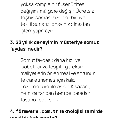
yoksa komple bir fuser ünitesi
değişimi mi) göre değişir. Ücretsiz
teşhis sonrası size net bir fiyat
teklifi sunarız, onayınız olmadan
işlem yapmayız.
3. 23 yıllık deneyimin müşteriye somut
faydası nedir?
Somut faydası; daha hızlı ve
isabetli arıza tespiti, gereksiz
maliyetlerin önlenmesi ve sorunun
tekrar etmemesi için kalıcı
çözümler üretilmesidir. Kısacası,
hem zamandan hem de paradan
tasarruf edersiniz.
4.
teknolojisi tamirde
firmware.com.tr
nasıl bir fark yaratır?