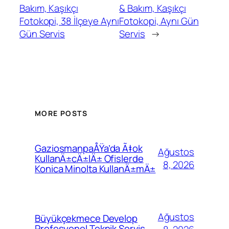
Bakım, Kaşıkçı
& Bakım, Kaşıkçı
Fotokopi, 38 İlçeye Aynı
Fotokopi, Aynı Gün
Gün Servis
Servis
→
MORE POSTS
GaziosmanpaÅŸa’da Ã‡ok
Ağustos
KullanÄ±cÄ±lÄ± Ofislerde
8, 2026
Konica Minolta KullanÄ±mÄ±
Ağustos
Büyükçekmece Develop
Profesyonel Teknik Servis