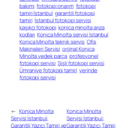
bakımı
fotokopi onarım
fotokopi
tamiri İstanbul
garantili fotokopi
tamiri
İstanbul fotokopi servisi
kaşıkçı fotokopi
konica minolta arıza
kodları
Konica Minolta servisi İstanbul
Konica Minolta teknik servis
Ofis
Makineleri Servisi
orijinal Konica
Minolta yedek parça
profesyonel
fotokopi servisi
Şişli fotokopi servisi
Ümraniye fotokopi tamiri
yerinde
fotokopi servisi
←
Konica Minolta
Konica Minolta
Servisi İstanbul:
Servisi İstanbul:
Garantili Yazıcı Tamiri ve
Garantili Yazıcı Tamiri