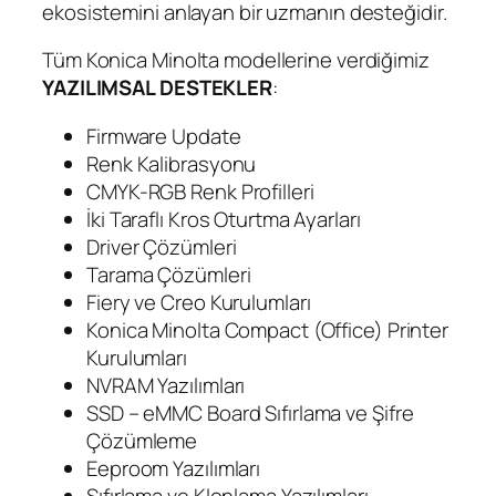
ekosistemini anlayan bir uzmanın desteğidir.
Tüm Konica Minolta modellerine verdiğimiz
YAZILIMSAL DESTEKLER
:
Firmware Update
Renk Kalibrasyonu
CMYK-RGB Renk Profilleri
İki Taraflı Kros Oturtma Ayarları
Driver Çözümleri
Tarama Çözümleri
Fiery ve Creo Kurulumları
Konica Minolta Compact (Office) Printer
Kurulumları
NVRAM Yazılımları
SSD – eMMC Board Sıfırlama ve Şifre
Çözümleme
Eeproom Yazılımları
Sıfırlama ve Klonlama Yazılımları