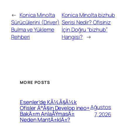
←
Konica Minolta
Konica Minolta bizhub
Sürücülerini (Driver)
Serisi Nedir? Ofisiniz
Bulma ve Yükleme
İçin Doğru “bizhub”
Rehberi
Hangisi?
→
MORE POSTS
Esenler’de KÃ¼Ã§Ã¼k
Ağustos
Ofisler Ä°Ã§in Develop ineo+
BakÄ±m AnlaÅŸmasÄ±
7, 2026
Neden MantÄ±klÄ±?