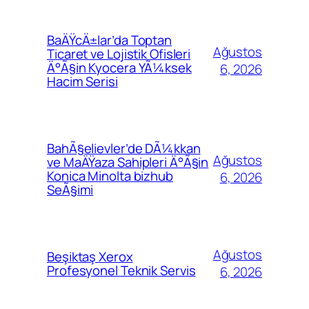
BaÄŸcÄ±lar’da Toptan
Ağustos
Ticaret ve Lojistik Ofisleri
Ä°Ã§in Kyocera YÃ¼ksek
6, 2026
Hacim Serisi
BahÃ§elievler’de DÃ¼kkan
Ağustos
ve MaÄŸaza Sahipleri Ä°Ã§in
Konica Minolta bizhub
6, 2026
SeÃ§imi
Ağustos
Beşiktaş Xerox
Profesyonel Teknik Servis
6, 2026