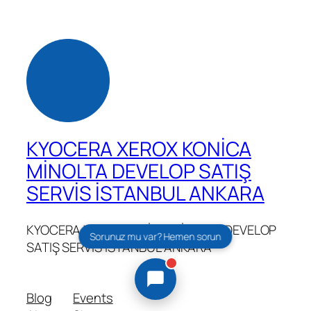
KYOCERA XEROX KONİCA
MİNOLTA DEVELOP SATIŞ
SERVİS İSTANBUL ANKARA
KYOCERA XEROX KONİCA MİNOLTA DEVELOP
Sorunuz mu var? Hemen sorun
SATIŞ SERVİS İSTANBUL ANKARA
Blog
Events