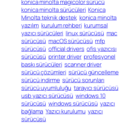
konica minolta magicolor sürücü
konica minolta sürücüleri
Konica
Minolta teknik destek
konica minolta
yazılım
kurulum rehberi
kurumsal
yazıcı sürücüleri
linux sürücüsü
mac
sürücüsü
macOS sürücüsü
mfp
sürücüsü
official drivers
ofis yazıcısı
sürücüsü
printer driver
profesyonel
baskı sürücüleri
scanner driver
sürücü çözümleri
sürücü güncelleme
sürücü indirme
sürücü sorunları
sürücü uyumluluğu
tarayıcı sürücüsü
usb yazıcı sürücüsü
windows 10
sürücüsü
windows sürücüsü
yazıcı
bağlama
Yazıcı kurulumu
yazıcı
sürücüsü