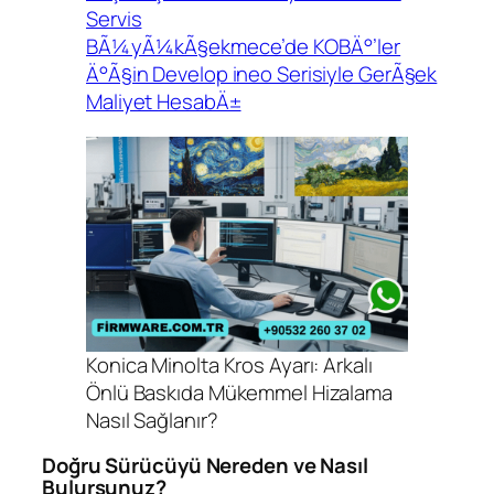
Servis
BÃ¼yÃ¼kÃ§ekmece’de KOBÄ°’ler
Ä°Ã§in Develop ineo Serisiyle GerÃ§ek
Maliyet HesabÄ±
Konica Minolta Kros Ayarı: Arkalı
Önlü Baskıda Mükemmel Hizalama
Nasıl Sağlanır?
Doğru Sürücüyü Nereden ve Nasıl
Bulursunuz?