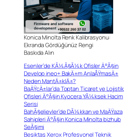
Konica Minolta Renk Kalibrasyonu:
Ekranda Gördüğünüz Rengi
Baskıda Alın
Esenler’de KÃ¼Ã§Ã¼k Ofisler Ä°Ã§in
Develop ineo+ BakÄ±m AnlaÅŸmasÄ±
Neden MantÄ±klÄ±?
BaÄŸcÄ±lar’da Toptan Ticaret ve Lojistik
Ofisleri Ä°Ã§in Kyocera YÃ¼ksek Hacim
Serisi
BahÃ§elievler’de DÃ¼kkan ve MaÄŸaza
Sahipleri Ä°Ã§in Konica Minolta bizhub
SeÃ§imi
Beşiktaş Xerox Profesyonel Teknik