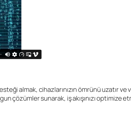
steği almak, cihazlarınızın ömrünü uzatır ve ver
uygun çözümler sunarak, iş akışınızı optimize et