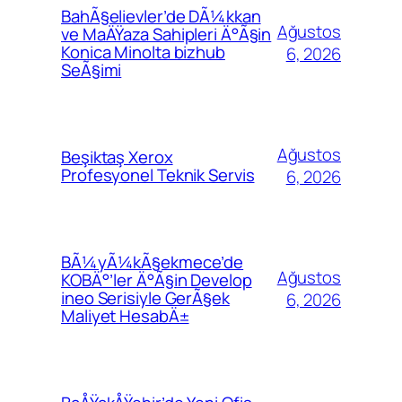
BahÃ§elievler’de DÃ¼kkan
Ağustos
ve MaÄŸaza Sahipleri Ä°Ã§in
Konica Minolta bizhub
6, 2026
SeÃ§imi
Ağustos
Beşiktaş Xerox
Profesyonel Teknik Servis
6, 2026
BÃ¼yÃ¼kÃ§ekmece’de
Ağustos
KOBÄ°’ler Ä°Ã§in Develop
ineo Serisiyle GerÃ§ek
6, 2026
Maliyet HesabÄ±