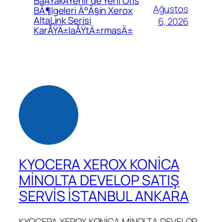
BaÅŸakÅŸehir’de Yeni Ofis
Ağustos
BÃ¶lgeleri Ä°Ã§in Xerox
AltaLink Serisi
6, 2026
KarÅŸÄ±laÅŸtÄ±rmasÄ±
KYOCERA XEROX KONİCA
MİNOLTA DEVELOP SATIŞ
SERVİS İSTANBUL ANKARA
KYOCERA XEROX KONİCA MİNOLTA DEVELOP