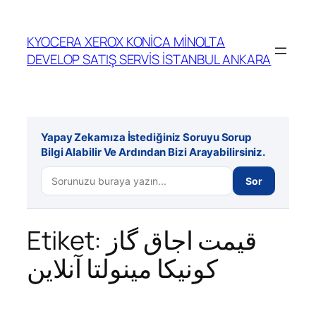
İçeriğe
geç
KYOCERA XEROX KONİCA MİNOLTA
DEVELOP SATIŞ SERVİS İSTANBUL ANKARA
Yapay Zekamıza İstediğiniz Soruyu Sorup
Bilgi Alabilir Ve Ardından Bizi Arayabilirsiniz.
Sor
Etiket:
قیمت اجاق گاز
کونیکا مینولتا آنلاین