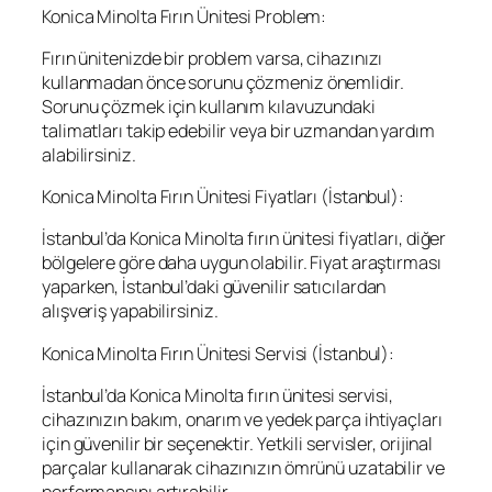
Konica Minolta Fırın Ünitesi Problem:
Fırın ünitenizde bir problem varsa, cihazınızı
kullanmadan önce sorunu çözmeniz önemlidir.
Sorunu çözmek için kullanım kılavuzundaki
talimatları takip edebilir veya bir uzmandan yardım
alabilirsiniz.
Konica Minolta Fırın Ünitesi Fiyatları (İstanbul):
İstanbul’da Konica Minolta fırın ünitesi fiyatları, diğer
bölgelere göre daha uygun olabilir. Fiyat araştırması
yaparken, İstanbul’daki güvenilir satıcılardan
alışveriş yapabilirsiniz.
Konica Minolta Fırın Ünitesi Servisi (İstanbul):
İstanbul’da Konica Minolta fırın ünitesi servisi,
cihazınızın bakım, onarım ve yedek parça ihtiyaçları
için güvenilir bir seçenektir. Yetkili servisler, orijinal
parçalar kullanarak cihazınızın ömrünü uzatabilir ve
performansını artırabilir.