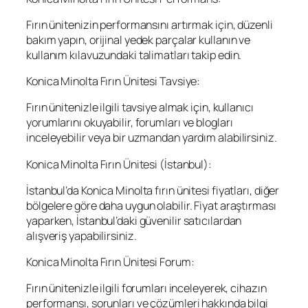
Fırın ünitenizin performansını artırmak için, düzenli
bakım yapın, orijinal yedek parçalar kullanın ve
kullanım kılavuzundaki talimatları takip edin.
Konica Minolta Fırın Ünitesi Tavsiye:
Fırın ünitenizle ilgili tavsiye almak için, kullanıcı
yorumlarını okuyabilir, forumları ve blogları
inceleyebilir veya bir uzmandan yardım alabilirsiniz.
Konica Minolta Fırın Ünitesi (İstanbul):
İstanbul’da Konica Minolta fırın ünitesi fiyatları, diğer
bölgelere göre daha uygun olabilir. Fiyat araştırması
yaparken, İstanbul’daki güvenilir satıcılardan
alışveriş yapabilirsiniz.
Konica Minolta Fırın Ünitesi Forum:
Fırın ünitenizle ilgili forumları inceleyerek, cihazın
performansı, sorunları ve çözümleri hakkında bilgi