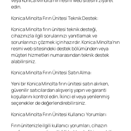
veya Konica Minolta’nın resmi web sitesini ziyaret
edin.
Konica Minolta Fırın Ünitesi Teknik Destek:
Konica Minolta fırın ünitesi teknik desteği,
cihazınızla ilgili sorularınızı yanıtlamak ve
sorunlarınızı çözmek için hazırdır. Konica Minolta’nın
resmi web sitesindeki destek bölümünden veya
müşteri hizmetleri numarasından teknik destek
alabilirsiniz.
Konica Minolta Fırın Ünitesi Satın Alma:
Yeni bir Konica Minolta fırın ünitesi satın alırken,
güvenilir satıcılardan alışveriş yapın ve garanti
koşullarını kontrol edin. İkinci el veya yenilenmiş
seçenekler de değerlendirebilirsiniz.
Konica Minolta Fırın Ünitesi Kullanıcı Yorumları:
Fırın ünitenizle ilgili kullanıcı yorumları, cihazın