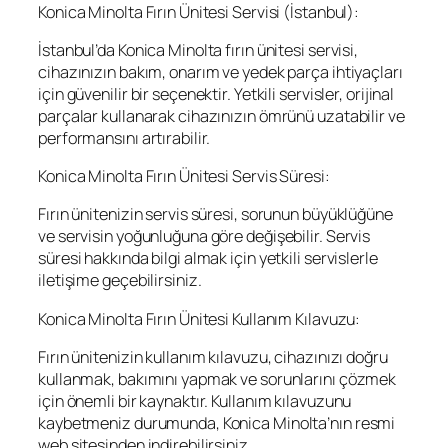
Konica Minolta Fırın Ünitesi Servisi (İstanbul):
İstanbul’da Konica Minolta fırın ünitesi servisi,
cihazınızın bakım, onarım ve yedek parça ihtiyaçları
için güvenilir bir seçenektir. Yetkili servisler, orijinal
parçalar kullanarak cihazınızın ömrünü uzatabilir ve
performansını artırabilir.
Konica Minolta Fırın Ünitesi Servis Süresi:
Fırın ünitenizin servis süresi, sorunun büyüklüğüne
ve servisin yoğunluğuna göre değişebilir. Servis
süresi hakkında bilgi almak için yetkili servislerle
iletişime geçebilirsiniz.
Konica Minolta Fırın Ünitesi Kullanım Kılavuzu:
Fırın ünitenizin kullanım kılavuzu, cihazınızı doğru
kullanmak, bakımını yapmak ve sorunlarını çözmek
için önemli bir kaynaktır. Kullanım kılavuzunu
kaybetmeniz durumunda, Konica Minolta’nın resmi
web sitesinden indirebilirsiniz.