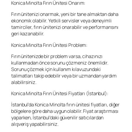
Konica Minolta Fırın Ünitesi Onarım:
Fırın ünitenizi onarmak, yeni bir tane almaktan daha
ekonomik olabilir. Yetkili servisler veya deneyimli
tamirciler, fırın ünitenizi onarabilir ve performansını
geri kazanabilir.
Konica Minolta Fırın Ünitesi Problem:
Fırın ünitenizde bir problem varsa, cihazınızı
kullanmadan önce sorunu çözmeniz önemlidir.
Sorunu çözmek için kullanım kılavuzundaki
talimatları takip edebilir veya bir uzmandan yardım
alabilirsiniz.
Konica Minolta Fırın Ünitesi Fiyatları (İstanbul):
İstanbul’da Konica Minolta fırın ünitesi fiyatları, diğer
bölgelere göre daha uygun olabilir. Fiyat araştırması
yaparken, İstanbul’daki güvenilir satıcılardan
alışveriş yapabilirsiniz.