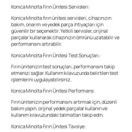
Konica Minolta Fırın Ünitesi Servisleri:
Konica Minolta fırın ünitesi servisleri, cihazınızın
bakım, onarım ve yedek parça ihtiyaçları için
güvenilir bir seçenektir. Yetkili servisler, orijinal
parçalar kullanarak cihazınızın ömrünü uzatabilir ve
performansını artırabilir.
Konica Minolta Fırın Ünitesi Test Sonuçları:
Fırın ünitenizin test sonuçları, performansını takip
etmenizi sağlar. Kullanım kılavuzunda belirtilen test
işlemlerini uygulayabilirsiniz.
Konica Minolta Fırın Ünitesi Performans:
Fırın ünitenizin performansını artırmak için, düzenli
bakım yapın, orijinal yedek parçalar kullanın ve
kullanım kılavuzundaki talimatları takip edin.
Konica Minolta Fırın Ünitesi Tavsiye: