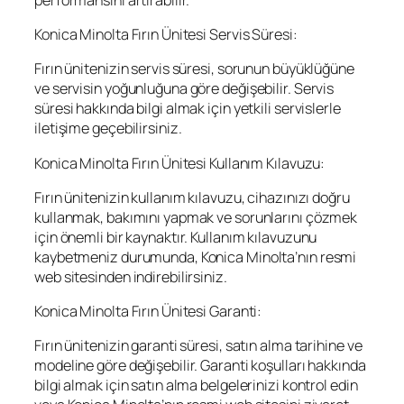
Konica Minolta Fırın Ünitesi Servis Süresi:
Fırın ünitenizin servis süresi, sorunun büyüklüğüne
ve servisin yoğunluğuna göre değişebilir. Servis
süresi hakkında bilgi almak için yetkili servislerle
iletişime geçebilirsiniz.
Konica Minolta Fırın Ünitesi Kullanım Kılavuzu:
Fırın ünitenizin kullanım kılavuzu, cihazınızı doğru
kullanmak, bakımını yapmak ve sorunlarını çözmek
için önemli bir kaynaktır. Kullanım kılavuzunu
kaybetmeniz durumunda, Konica Minolta’nın resmi
web sitesinden indirebilirsiniz.
Konica Minolta Fırın Ünitesi Garanti:
Fırın ünitenizin garanti süresi, satın alma tarihine ve
modeline göre değişebilir. Garanti koşulları hakkında
bilgi almak için satın alma belgelerinizi kontrol edin