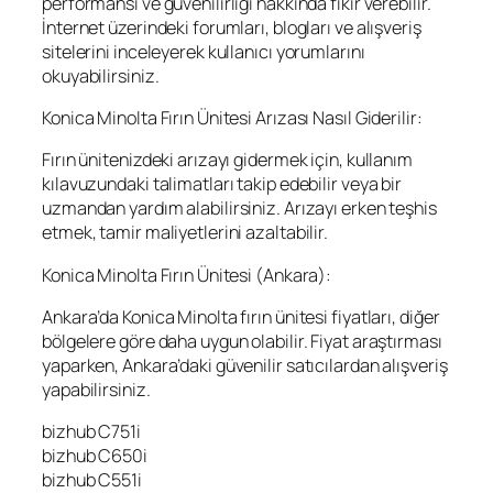
performansı ve güvenilirliği hakkında fikir verebilir.
İnternet üzerindeki forumları, blogları ve alışveriş
sitelerini inceleyerek kullanıcı yorumlarını
okuyabilirsiniz.
Konica Minolta Fırın Ünitesi Arızası Nasıl Giderilir:
Fırın ünitenizdeki arızayı gidermek için, kullanım
kılavuzundaki talimatları takip edebilir veya bir
uzmandan yardım alabilirsiniz. Arızayı erken teşhis
etmek, tamir maliyetlerini azaltabilir.
Konica Minolta Fırın Ünitesi (Ankara):
Ankara’da Konica Minolta fırın ünitesi fiyatları, diğer
bölgelere göre daha uygun olabilir. Fiyat araştırması
yaparken, Ankara’daki güvenilir satıcılardan alışveriş
yapabilirsiniz.
bizhub C751i
bizhub C650i
bizhub C551i