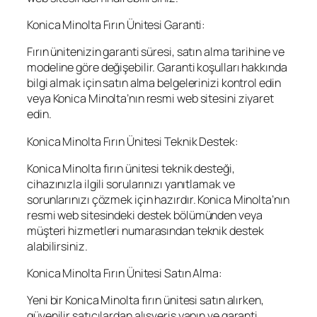
Konica Minolta Fırın Ünitesi Garanti:
Fırın ünitenizin garanti süresi, satın alma tarihine ve
modeline göre değişebilir. Garanti koşulları hakkında
bilgi almak için satın alma belgelerinizi kontrol edin
veya Konica Minolta’nın resmi web sitesini ziyaret
edin.
Konica Minolta Fırın Ünitesi Teknik Destek:
Konica Minolta fırın ünitesi teknik desteği,
cihazınızla ilgili sorularınızı yanıtlamak ve
sorunlarınızı çözmek için hazırdır. Konica Minolta’nın
resmi web sitesindeki destek bölümünden veya
müşteri hizmetleri numarasından teknik destek
alabilirsiniz.
Konica Minolta Fırın Ünitesi Satın Alma:
Yeni bir Konica Minolta fırın ünitesi satın alırken,
güvenilir satıcılardan alışveriş yapın ve garanti