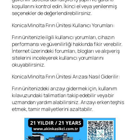
koşullarını kontrol edin. İkinci el veya yenilenmiş
seçenekler de değerlendirebilirsiniz.
Konica Minolta Fırın Ünitesi Kullanıcı Yorumları:
Fırın ünitenizle ilgili kullanıcı yorumları, cihazın
performansı ve güvenilirliği hakkında fikir verebilir.
İnternet üzerindeki forumları, blogları ve alışveriş
sitelerini inceleyerek kullanıcı yorumlarını
okuyabilirsiniz.
Konica Minolta Fırın Ünitesi Arızası Nasıl Giderilir:
Fırın ünitenizdeki arızayı gidermek için, kullanım
kılavuzundaki talimatları takip edebilir veya bir
uzmandan yardım alabilirsiniz. Arızayı erken teşhis
etmek, tamir maliyetlerini azaltabilir.