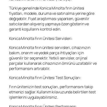
Türkiye genelinde Konica Minolta fırın ünitesi
fiyatları, modele, duruma ve satın alma yerine göre
değişebilir. Fiyat araştırması yaparken, güvenilir
satıcılardan alışveriş yapmaya özen gösterin ve
garanti koşullarını kontrol edin.
Konica Minolta Fırın Ünitesi Servisleri:
Konica Minolta fırın ünitesi servisleri, cihazınızın
bakım, onarım ve yedek parça ihtiyaçları için
güvenilir bir seçenektir. Yetkili servisler, orijinal
parçalar kullanarak cihazınızın ömrünü uzatabilir ve
performansını artırabilir.
Konica Minolta Fırın Ünitesi Test Sonuçları:
Fırın ünitenizin test sonuçları, performansını takip
etmenizi sağlar. Kullanım kılavuzunda belirtilen test
işlemlerini uygulayabilirsiniz.
Konica Minolta Fırın Ünitesi Performans: