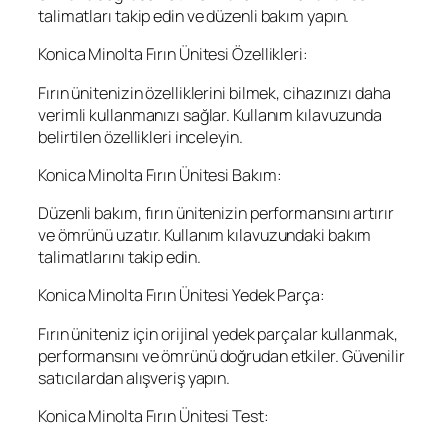
talimatları takip edin ve düzenli bakım yapın.
Konica Minolta Fırın Ünitesi Özellikleri:
Fırın ünitenizin özelliklerini bilmek, cihazınızı daha
verimli kullanmanızı sağlar. Kullanım kılavuzunda
belirtilen özellikleri inceleyin.
Konica Minolta Fırın Ünitesi Bakım:
Düzenli bakım, fırın ünitenizin performansını artırır
ve ömrünü uzatır. Kullanım kılavuzundaki bakım
talimatlarını takip edin.
Konica Minolta Fırın Ünitesi Yedek Parça:
Fırın üniteniz için orijinal yedek parçalar kullanmak,
performansını ve ömrünü doğrudan etkiler. Güvenilir
satıcılardan alışveriş yapın.
Konica Minolta Fırın Ünitesi Test: