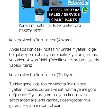
Konica minolta fırın fuser unite fiyatı
05322603702
Konica Minolta Fırın Ünitesi (Ankara):
Ankara’da Konica Minolta fırın ünitesi fiyatları, diğer
bölgelere göre daha uygun olabilir. Fiyat araştırması
yaparken, Ankara’daki güvenilir satıcılardan alışveriş
yapabilirsiniz.
Konica Minolta Fırın Ünitesi (Türkiye):
Türkiye genelinde Konica Minolta fırın ünitesi
fiyatları, modele, duruma ve satın alma yerine göre
değişebilir. Fiyat araştırması yaparken, güvenilir
satıcılardan alışveriş yapmaya özen gösterin ve
garanti koşullarını kontrol edin.