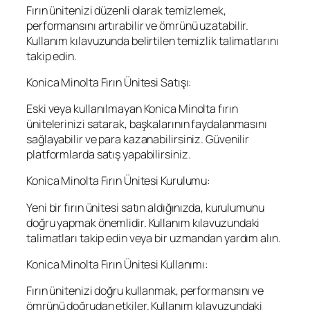
Fırın ünitenizi düzenli olarak temizlemek,
performansını artırabilir ve ömrünü uzatabilir.
Kullanım kılavuzunda belirtilen temizlik talimatlarını
takip edin.
Konica Minolta Fırın Ünitesi Satışı:
Eski veya kullanılmayan Konica Minolta fırın
ünitelerinizi satarak, başkalarının faydalanmasını
sağlayabilir ve para kazanabilirsiniz. Güvenilir
platformlarda satış yapabilirsiniz.
Konica Minolta Fırın Ünitesi Kurulumu:
Yeni bir fırın ünitesi satın aldığınızda, kurulumunu
doğru yapmak önemlidir. Kullanım kılavuzundaki
talimatları takip edin veya bir uzmandan yardım alın.
Konica Minolta Fırın Ünitesi Kullanımı:
Fırın ünitenizi doğru kullanmak, performansını ve
ömrünü doğrudan etkiler. Kullanım kılavuzundaki