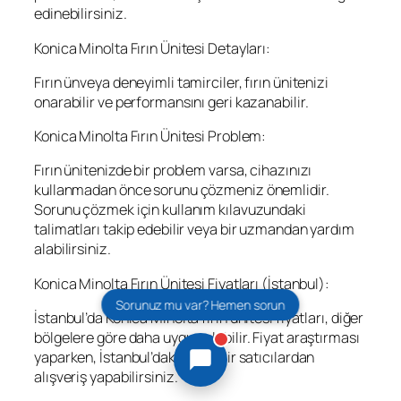
edinebilirsiniz.
Konica Minolta Fırın Ünitesi Detayları:
Fırın ünveya deneyimli tamirciler, fırın ünitenizi
onarabilir ve performansını geri kazanabilir.
Konica Minolta Fırın Ünitesi Problem:
Fırın ünitenizde bir problem varsa, cihazınızı
kullanmadan önce sorunu çözmeniz önemlidir.
Sorunu çözmek için kullanım kılavuzundaki
talimatları takip edebilir veya bir uzmandan yardım
alabilirsiniz.
Konica Minolta Fırın Ünitesi Fiyatları (İstanbul):
Sorunuz mu var? Hemen sorun
İstanbul’da Konica Minolta fırın ünitesi fiyatları, diğer
bölgelere göre daha uygun olabilir. Fiyat araştırması
yaparken, İstanbul’daki güvenilir satıcılardan
alışveriş yapabilirsiniz.