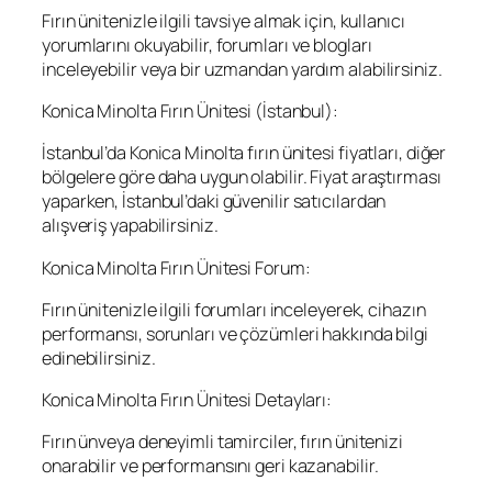
Fırın ünitenizle ilgili tavsiye almak için, kullanıcı
yorumlarını okuyabilir, forumları ve blogları
inceleyebilir veya bir uzmandan yardım alabilirsiniz.
Konica Minolta Fırın Ünitesi (İstanbul):
İstanbul’da Konica Minolta fırın ünitesi fiyatları, diğer
bölgelere göre daha uygun olabilir. Fiyat araştırması
yaparken, İstanbul’daki güvenilir satıcılardan
alışveriş yapabilirsiniz.
Konica Minolta Fırın Ünitesi Forum:
Fırın ünitenizle ilgili forumları inceleyerek, cihazın
performansı, sorunları ve çözümleri hakkında bilgi
edinebilirsiniz.
Konica Minolta Fırın Ünitesi Detayları:
Fırın ünveya deneyimli tamirciler, fırın ünitenizi
onarabilir ve performansını geri kazanabilir.