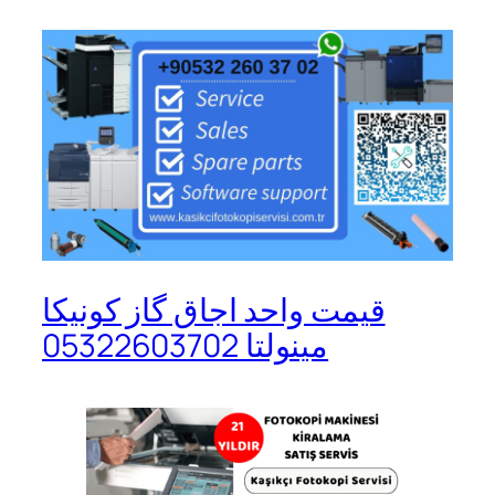
قیمت واحد اجاق گاز کونیکا
مینولتا 05322603702