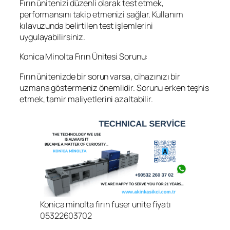
Fırın ünitenizi düzenli olarak test etmek,
performansını takip etmenizi sağlar. Kullanım
kılavuzunda belirtilen test işlemlerini
uygulayabilirsiniz.
Konica Minolta Fırın Ünitesi Sorunu:
Fırın ünitenizde bir sorun varsa, cihazınızı bir
uzmana göstermeniz önemlidir. Sorunu erken teşhis
etmek, tamir maliyetlerini azaltabilir.
Konica minolta fırın fuser unite fiyatı
05322603702