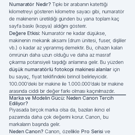
Numaratör Nedir?
Tıpkı bir arabanın katettiği
kilometreyi gösteren kilometre sayacı gibi, numaratör
de makinenin üretildiği günden bu yana toplam kaç
sayfa baskı (kopya) aldığını gösterir.
Değere Etkisi:
Numaratör ne kadar düşükse,
makinenin mekanik aksamı (drum ünitesi, fuser, dişliler
vb.) o kadar az yıpranmış demektir. Bu, cihazın kalan
ömrünün daha uzun olduğu ve daha az masraf
çıkarma potansiyeli taşıdığı anlamına gelir. Bu yüzden
düşük numaratörlü fotokopi makinesi alanlar
için
bu sayaç, fiyat teklifindeki birincil belirleyicidir.
100.000’deki bir makine ile 1.000.000’daki bir makine
arasında ciddi bir değer farkı olması kaçınılmazdır.
Marka ve Modelin Gücü: Neden Canon Tercih
Ediliyor?
Piyasada birçok marka olsa da, bazıları ikinci el
pazarında daha çok değerini korur. Canon, bu
markaların başında gelir.
Neden Canon?
Canon, özellikle
Pro Serisi
ve