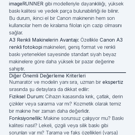
imageRUNNER
gibi modelleriyle dayanıklılığı, yüksek
baskı kalitesi ve yedek parça bulunabilirliği ile bilinir.
Bu durum, ikinci el bir Canon makinenin hem son
kullanıcılar hem de kiralama filoları için cazip olmasını
sağlar.
A3 Renkli Makinelerin Avantajı:
Özellikle
Canon A3
renkli fotokopi
makineleri, geniş format ve renkli
baskı yetenekleri sayesinde standart siyah beyaz
makinelere göre daha yüksek bir pazar değerine
sahiptir.
Diğer Önemli Değerleme Kriterleri
Numaratör ve modelin yanı sıra, uzman bir
ekspertiz
sırasında şu detaylara da dikkat edilir:
Fiziksel Durum:
Cihazın kasasında kırık, çatlak, derin
çizikler veya sararma var mı? Kozmetik olarak temiz
bir makine her zaman daha değerlidir.
Fonksiyonellik:
Makine sorunsuz çalışıyor mu? Baskı
kalitesi nasıl? Lekeli, çizgili veya silik baskı gibi
sorunları var mı? Tarama ve faks özellikleri (varsa)