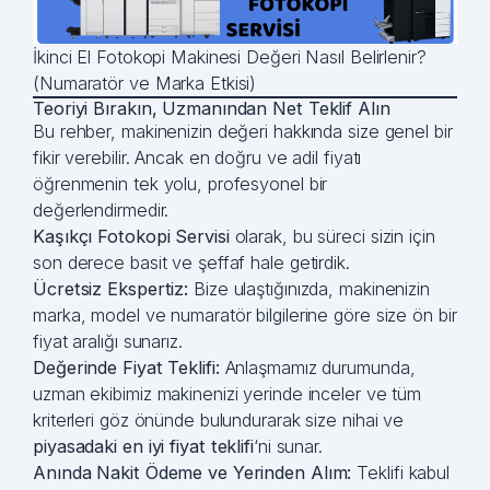
İkinci El Fotokopi Makinesi Değeri Nasıl Belirlenir?
(Numaratör ve Marka Etkisi)
Teoriyi Bırakın, Uzmanından Net Teklif Alın
Bu rehber, makinenizin değeri hakkında size genel bir
fikir verebilir. Ancak en doğru ve adil fiyatı
öğrenmenin tek yolu, profesyonel bir
değerlendirmedir.
Kaşıkçı Fotokopi Servisi
olarak, bu süreci sizin için
son derece basit ve şeffaf hale getirdik.
Ücretsiz Ekspertiz:
Bize ulaştığınızda, makinenizin
marka, model ve numaratör bilgilerine göre size ön bir
fiyat aralığı sunarız.
Değerinde Fiyat Teklifi:
Anlaşmamız durumunda,
uzman ekibimiz makinenizi yerinde inceler ve tüm
kriterleri göz önünde bulundurarak size nihai ve
piyasadaki
en iyi fiyat teklifi
‘ni sunar.
Anında Nakit Ödeme ve Yerinden Alım:
Teklifi kabul