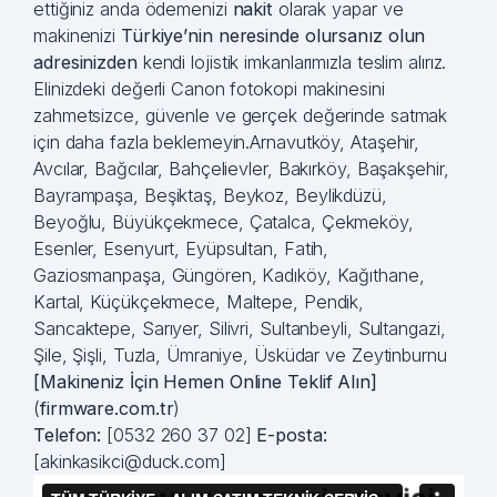
ettiğiniz anda ödemenizi
nakit
olarak yapar ve
makinenizi
Türkiye’nin neresinde olursanız olun
adresinizden
kendi lojistik imkanlarımızla teslim alırız.
Elinizdeki değerli Canon fotokopi makinesini
zahmetsizce, güvenle ve gerçek değerinde satmak
için daha fazla beklemeyin.Arnavutköy, Ataşehir,
Avcılar, Bağcılar, Bahçelievler, Bakırköy, Başakşehir,
Bayrampaşa, Beşiktaş, Beykoz, Beylikdüzü,
Beyoğlu, Büyükçekmece, Çatalca, Çekmeköy,
Esenler, Esenyurt, Eyüpsultan, Fatih,
Gaziosmanpaşa, Güngören, Kadıköy, Kağıthane,
Kartal, Küçükçekmece, Maltepe, Pendik,
Sancaktepe, Sarıyer, Silivri, Sultanbeyli, Sultangazi,
Şile, Şişli, Tuzla, Ümraniye, Üsküdar ve Zeytinburnu
[Makineniz İçin Hemen Online Teklif Alın]
(
firmware.com.tr
)
Telefon:
[0532 260 37 02]
E-posta:
[akinkasikci@duck.com]