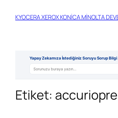
İçeriğe
geç
KYOCERA XEROX KONİCA MİNOLTA DEVE
Yapay Zekamıza İstediğiniz Soruyu Sorup Bilgi A
Etiket:
accuriopr