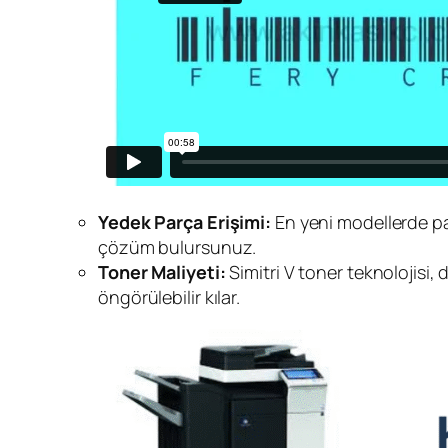
Yedek Parça Erişimi:
En yeni modellerde p
çözüm bulursunuz.
Toner Maliyeti:
Simitri V toner teknolojisi,
öngörülebilir kılar.