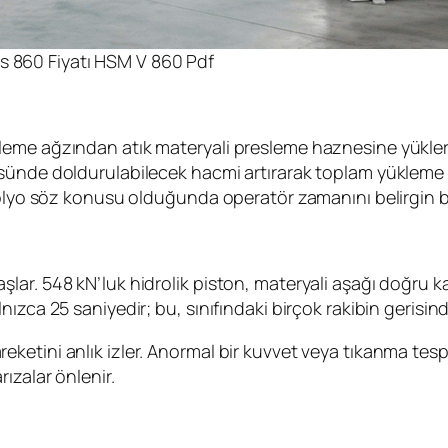
s 860 Fiyatı HSM V 860 Pdf
eme ağzından atık materyali presleme haznesine yükler. 
ünde doldurulabilecek hacmi artırarak toplam yükleme say
folyo söz konusu olduğunda operatör zamanını belirgin bi
mi başlar. 548 kN’luk hidrolik piston, materyali aşağı doğru
zca 25 saniyedir; bu, sınıfındaki birçok rakibin gerisinde 
etini anlık izler. Anormal bir kuvvet veya tıkanma tespi
ızalar önlenir.