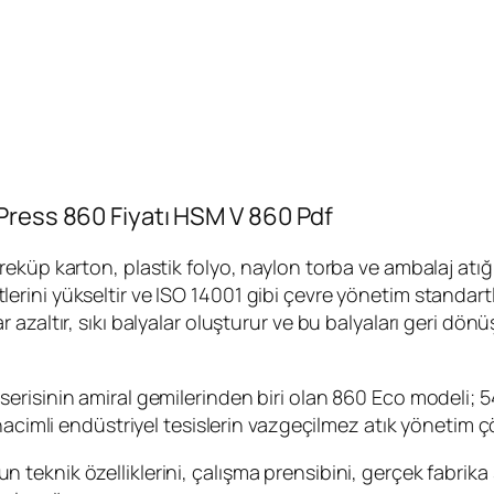
Press 860 Fiyatı HSM V 860 Pdf
küp karton, plastik folyo, naylon torba ve ambalaj atığı
iyetlerini yükseltir ve ISO 14001 gibi çevre yönetim standa
azaltır, sıkı balyalar oluşturur ve bu balyaları geri dön
risinin amiral gemilerinden biri olan 860 Eco modeli; 5
 hacimli endüstriyel tesislerin vazgeçilmez atık yönetim
eknik özelliklerini, çalışma prensibini, gerçek fabrika