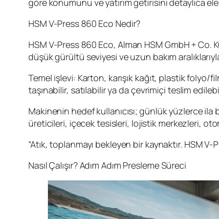
göre konumunu ve yatırım getirisini detaylıca ele
HSM V-Press 860 Eco Nedir?
HSM V-Press 860 Eco, Alman HSM GmbH + Co. KG tar
düşük gürültü seviyesi ve uzun bakım aralıklarıyla
Temel işlevi: Karton, karışık kağıt, plastik folyo/f
taşınabilir, satılabilir ya da çevrimiçi teslim edil
Makinenin hedef kullanıcısı; günlük yüzlerce ila 
üreticileri, içecek tesisleri, lojistik merkezleri,
“Atık, toplanmayı bekleyen bir kaynaktır. HSM V
Nasıl Çalışır? Adım Adım Presleme Süreci