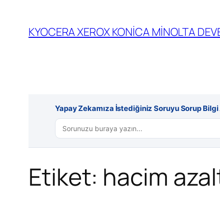
İçeriğe
geç
KYOCERA XEROX KONİCA MİNOLTA DEVE
Yapay Zekamıza İstediğiniz Soruyu Sorup Bilgi A
Etiket:
hacim aza