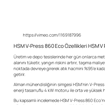
https://vimeo.com/1169187996
HSM V-Press 860 Eco Özellikleri HSM V 
Üretim ve depo tesislerinde her gün onlarca metre
alanını tüketir, yangın riskini artırır, taşıma mal
noktada devreye girerek atık hacmini %95’e kadar 
getirir.
Alman mühendisliğinin simgesi HSM’nin V-Press se
enerji tasarruflu 4 kW motoru ile orta ve yüksek
Bu kapsamlı incelemede HSM V-Press 860 Eco’nun t