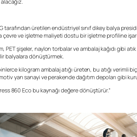
 alacağız.
afından üretilen endüstriyel sınıf dikey balya presidir.
 çevre ve işletme maliyeti dostu bir işletme profiline işar
ilm, PET şişeler, naylon torbalar ve ambalaj kağıdı gibi atı
ebilir balyalara dönüştürmek.
binlerce kilogram ambalaj atığı üreten, bu atığı verimli b
 otomotiv yan sanayi ve perakende dağıtım depoları gibi kur
-Press 860 Eco bu kaynağı değere dönüştürür.”