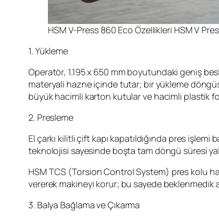
HSM V-Press 860 Eco Özellikleri HSM V Pres
1. Yükleme
Operatör, 1.195 x 650 mm boyutundaki geniş besl
materyali hazne içinde tutar; bir yükleme döngüs
büyük hacimli karton kutular ve hacimli plastik 
2. Presleme
El çarkı kilitli çift kapı kapatıldığında pres işle
teknolojisi sayesinde boşta tam döngü süresi yalnı
HSM TCS (Torsion Control System) pres kolu harek
vererek makineyi korur; bu sayede beklenmedik ar
3. Balya Bağlama ve Çıkarma