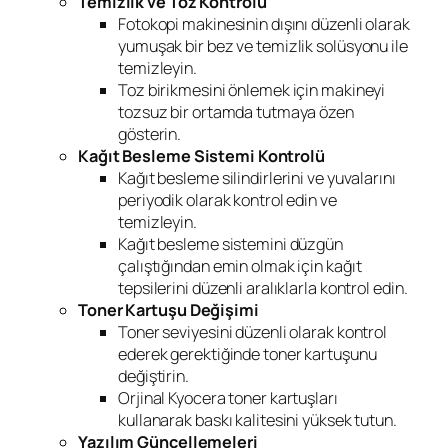
Temizlik ve Toz Kontrolü
Fotokopi makinesinin dışını düzenli olarak
yumuşak bir bez ve temizlik solüsyonu ile
temizleyin.
Toz birikmesini önlemek için makineyi
tozsuz bir ortamda tutmaya özen
gösterin.
Kağıt Besleme Sistemi Kontrolü
Kağıt besleme silindirlerini ve yuvalarını
periyodik olarak kontrol edin ve
temizleyin.
Kağıt besleme sistemini düzgün
çalıştığından emin olmak için kağıt
tepsilerini düzenli aralıklarla kontrol edin.
Toner Kartuşu Değişimi
Toner seviyesini düzenli olarak kontrol
ederek gerektiğinde toner kartuşunu
değiştirin.
Orjinal Kyocera toner kartuşları
kullanarak baskı kalitesini yüksek tutun.
Yazılım Güncellemeleri