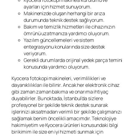
Kyocera fotokopi makinesi kurulumu ve
ayarları için hizmet sunuyorum.
Makinenizde oluşan herhangi bir arıza
durumunda teknik destek sağlıyorum.
Bakım ve temizlik hizmetleri ile cihazınızın
ömrünü uzatmanıza yardımcı oluyorum.
Yazılım güncellemeleri ve sistem
entegrasyonu konularında size destek
veriyorum.
Gerekli durumlarda orijinal yedek parça temini
konusunda yardımcı oluyorum.
Kyocera fotokopi makineleri, verimlilikleri ve
dayanıklılıkları ile bilinir. Ancak her elektronik cihaz
gibi zaman zaman bakıma ve onarıma ihtiyaç
duyabilirler. Bu noktada, İstanbul’da sizlere
profesyonel bir şekilde teknik destek sunarak
işlerinizi aksatmadan verimli bir şekilde çalışmanızı
sağlamak benim öncelikli amacımdır. Teknolojiye
hakimiyetim ve Kyocera ürünleri konusundaki bilgi
birikimim ile size en iyi hizmeti sunmak için