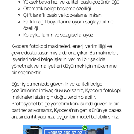
Yüksek baskı hızı ve kaliteli baskı çözünürlüğü
Otomatik belge besleme özelliği
Çift taraflı baskı ve kopyalama imkanı
Farklı kağıt boyutlarına uyum sağlayabilme
özelliği
Kolay kullanım ve sezgisel arayüz
Kyocera fotokopi makineleri, enerji verimliliği ve
çevre dostu tasarımıyla da öne çıkar. Bu makineler,
işyerlerindeki belge işlerini verimli bir şekilde
yönetmek ve maliyetleri düşürmek için mükemmel
bir seçenektir.
Eğer işletmenizde güvenilir ve kaliteli belge
çözümlerine ihtiyaç duyuyorsanız, Kyocera fotokopi
makineleri sizin için doğru tercih olabilir.
Profesyonel belge yönetimi konusunda güvenilir bir
partner arıyorsanız, Kyocera’nın geniş ürün yelpazesi
arasında ihtiyacınıza uygun bir model bulabilirsiniz.