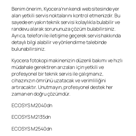
Benim önerim, Kyocera’nın kendi web sitesinde yer
alan yetkili servis noktalarını kontrol etmenizdir. Bu
sayede en yakın teknik servisi kolaylıkla bulabilir ve
randevu alarak sorununuza çözüm bulabilirsiniz.
Ayrıca, telefon ile iletişime geçerek servis hakkında
detaylı bilgi alabilir ve yönlendirme talebinde
bulunabilirsiniz.
Kyocera fotokopi makinenizin düzenli bakımı ve hızlı
müdahale gerektiren arızaları için yetkili ve
profesyonel bir teknik servis ile çalışmanız,
cihazınızın ömrünü uzatacak ve verimliliğini
artıracaktır. Unutmayın, profesyonel destek her
zaman en doğru çözümdür.
ECOSYS M2040dn
ECOSYS M2135dn
ECOSYS M2540dn