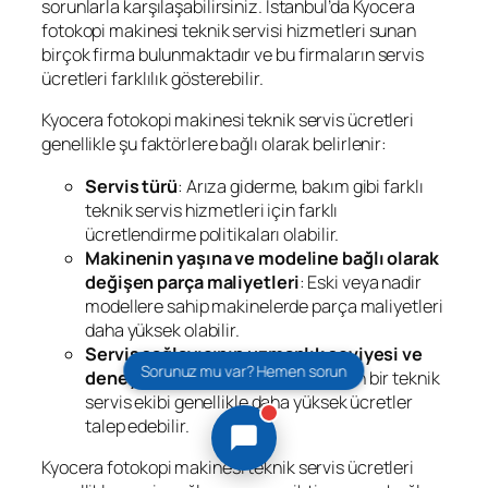
sorunlarla karşılaşabilirsiniz. İstanbul’da Kyocera
fotokopi makinesi teknik servisi hizmetleri sunan
birçok firma bulunmaktadır ve bu firmaların servis
ücretleri farklılık gösterebilir.
Kyocera fotokopi makinesi teknik servis ücretleri
genellikle şu faktörlere bağlı olarak belirlenir:
Servis türü
: Arıza giderme, bakım gibi farklı
teknik servis hizmetleri için farklı
ücretlendirme politikaları olabilir.
Makinenin yaşına ve modeline bağlı olarak
değişen parça maliyetleri
: Eski veya nadir
modellere sahip makinelerde parça maliyetleri
daha yüksek olabilir.
Servis sağlayıcının uzmanlık seviyesi ve
Sorunuz mu var? Hemen sorun
deneyimi
: Daha tecrübeli ve uzman bir teknik
servis ekibi genellikle daha yüksek ücretler
talep edebilir.
Kyocera fotokopi makinesi teknik servis ücretleri