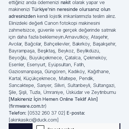
ettiğiniz anda ödemenizi
nakit
olarak yapar ve
makinenizi
Türkiye’nin neresinde olursanız olun
adresinizden
kendi lojistik imkanlarımızla teslim alırız.
Elinizdeki değerli Canon fotokopi makinesini
zahmetsizce, güvenle ve gerçek değerinde satmak
için daha fazla beklemeyin.Arnavutköy, Ataşehir,
Avcılar, Bağcılar, Bahçelievler, Bakırköy, Başakşehir,
Bayrampaşa, Beşiktaş, Beykoz, Beylikdüzü,
Beyoğlu, Büyükçekmece, Çatalca, Çekmeköy,
Esenler, Esenyurt, Eyüpsultan, Fatih,
Gaziosmanpaşa, Güngören, Kadıköy, Kağıthane,
Kartal, Küçükçekmece, Maltepe, Pendik,
Sancaktepe, Sarıyer, Silivri, Sultanbeyli, Sultangazi,
Şile, Şişli, Tuzla, Ümraniye, Üsküdar ve Zeytinburnu
[Makineniz İçin Hemen Online Teklif Alın]
(
firmware.com.tr
)
Telefon:
[0532 260 37 02]
E-posta:
[akinkasikci@duck.com]