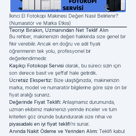
İkinci El Fotokopi Makinesi Değeri Nasıl Belirlenir?
(Numaratör ve Marka Etkisi)
Teoriyi Bırakın, Uzmanından Net Teklif Alın
Bu rehber, makinenizin değeri hakkında size genel bir
fikir verebilir. Ancak en doğru ve adil fiyatı
öğrenmenin tek yolu, profesyonel bir
değerlendirmedir.
Kaşıkçı Fotokopi Servisi
olarak, bu süreci sizin için
son derece basit ve şeffaf hale getirdik.
Ücretsiz Ekspertiz:
Bize ulaştığınızda, makinenizin
marka, model ve numaratör bilgilerine göre size ön bir
fiyat aralığı sunarız.
Değerinde Fiyat Teklifi:
Anlaşmamız durumunda,
uzman ekibimiz makinenizi yerinde inceler ve tüm
kriterleri göz önünde bulundurarak size nihai ve
piyasadaki
en iyi fiyat teklifi
‘ni sunar.
Anında Nakit Ödeme ve Yerinden Alım:
Teklifi kabul