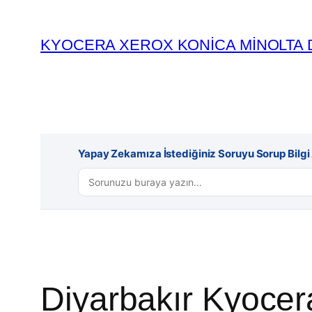
İçeriğe
geç
KYOCERA XEROX KONİCA MİNOLTA 
Yapay Zekamıza İstediğiniz Soruyu Sorup Bilgi A
Diyarbakır Kyocera