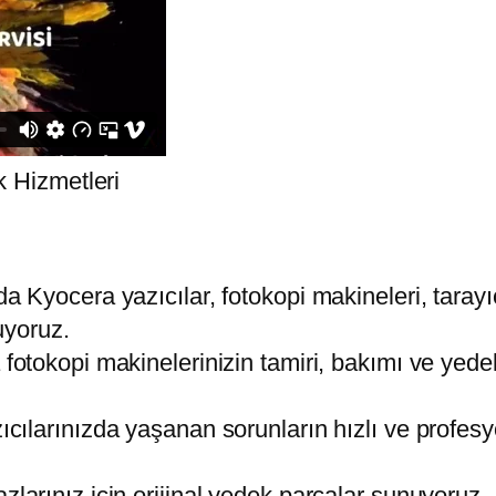
k Hizmetleri
a Kyocera yazıcılar, fotokopi makineleri, tarayıc
uyoruz.
fotokopi makinelerinizin tamiri, bakımı ve yede
cılarınızda yaşanan sorunların hızlı ve profesyo
larınız için orijinal yedek parçalar sunuyoruz.