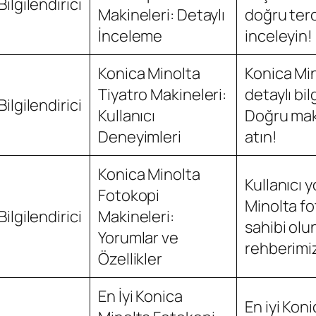
Bilgilendirici
Makineleri: Detaylı
doğru ter
İnceleme
inceleyin!
Konica Minolta
Konica Min
Tiyatro Makineleri:
detaylı bil
Bilgilendirici
Kullanıcı
Doğru mak
Deneyimleri
atın!
Konica Minolta
Kullanıcı y
Fotokopi
Minolta fo
Bilgilendirici
Makineleri:
sahibi olu
Yorumlar ve
rehberimi
Özellikler
En İyi Konica
En iyi Kon