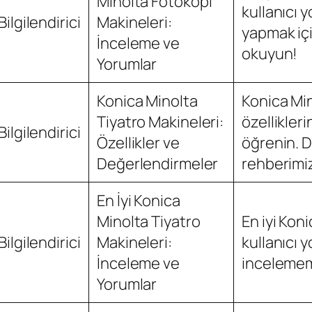
Minolta Fotokopi
kullanıcı 
Bilgilendirici
Makineleri:
yapmak iç
İnceleme ve
okuyun!
Yorumlar
Konica Minolta
Konica Min
Tiyatro Makineleri:
özellikleri
Bilgilendirici
Özellikler ve
öğrenin. D
Değerlendirmeler
rehberimiz
En İyi Konica
Minolta Tiyatro
En iyi Kon
Bilgilendirici
Makineleri:
kullanıcı 
İnceleme ve
incelemem
Yorumlar