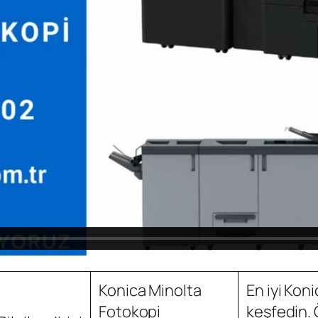
Konica Minolta
En iyi Kon
Fotokopi
keşfedin. Ö